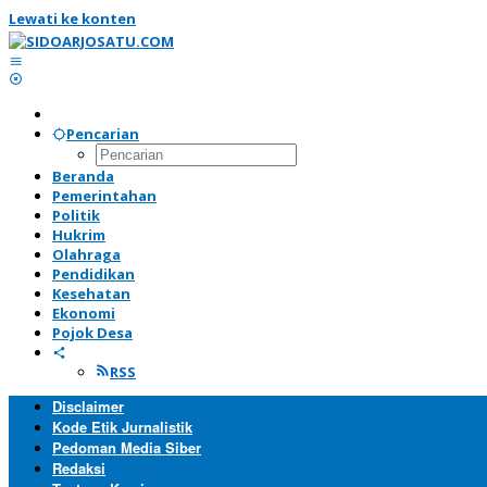
Lewati ke konten
Pencarian
Beranda
Pemerintahan
Politik
Hukrim
Olahraga
Pendidikan
Kesehatan
Ekonomi
Pojok Desa
RSS
Disclaimer
Kode Etik Jurnalistik
Pedoman Media Siber
Redaksi