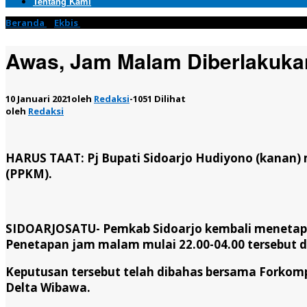
Tentang Kami
Beranda
»
Ekbis
»
Awas, Jam Malam Diberlakukan Lagi di Sidoarjo
Awas, Jam Malam Diberlakukan
10 Januari 2021
oleh
Redaksi
-
1051 Dilihat
oleh
Redaksi
HARUS TAAT: Pj Bupati Sidoarjo Hudiyono (kana
(PPKM).
SIDOARJOSATU- Pemkab Sidoarjo kembali menetap
Penetapan jam malam mulai 22.00-04.00 tersebut di
Keputusan tersebut telah dibahas bersama Forkompi
Delta Wibawa.