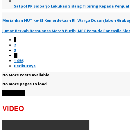
Satpol PP Sidoarjo Lakukan Sidang Tipiring Kepada Penjual
Meriahkan HUT ke-81 Kemerdekaan RI, Warga Dusun Jabon Graba
Jumat Berkah Bernuansa Merah Putih, MPC Pemuda Pancasila Sid
1
2
3
…
1,056
Berikutnya
No More Posts Available.
No more pages to load.
View More
VIDEO