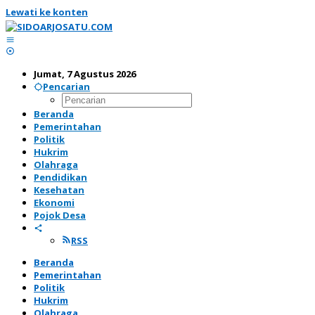
Lewati ke konten
Jumat, 7 Agustus 2026
Pencarian
Beranda
Pemerintahan
Politik
Hukrim
Olahraga
Pendidikan
Kesehatan
Ekonomi
Pojok Desa
RSS
Beranda
Pemerintahan
Politik
Hukrim
Olahraga