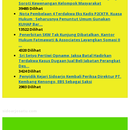
Soroti Kewenangan Kelompok Masyarakat
39485 Dilihat
Nota Pembelaan 4 Terdakwa Eks Kadis P2CKTR, Kuasa
Hukum : Seharusnya Penuntut Umum Gunakan
KUHAP Bar…
13522 Dilihat
Penerbitan SKW Tak Kunjung Dibatalkan, Kantor
Hukum Fatmawati & Associates Layangkan Somasi II
…
4320 Dilihat
Sri Setyo Pertiwi Opname, Jaksa Batal Hadirkan
Terdakwa Kasus Dugaan Jual Beli Jabatan Perangkat
Des…
3424 Dilihat
Penyidik Kejari Sidoarjo Kembali Periksa Direktur PT.
Kembang Kenongo, EBS Sebagai Saksi
2903 Dilihat
sidoarjosatu.com