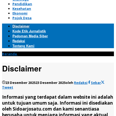
Pendidikan
Kesehatan
Ekonomi
Pojok Desa
Disclaimer
Kode Etik Jurnalistik
Pedoman Media Siber
Redaksi
Tentang Kami
Beranda
»
Disclaimer
Disclaimer
23 Desember 2025
23 Desember 2025
oleh
Redaksi
Sebar
Tweet
Informasi yang terdapat dalam website ini adalah
untuk tujuan umum saja. Informasi ini disediakan
oleh Sidoarjosatu.com dan kami senantiasa
berusaha untuk menjaga informasi yang aktual