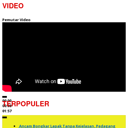
VIDEO
Pemutar Video
00:00
TERPOPULER
00:00
01:57
Ancam Bongkar Lapak Tanpa Kejelasan, Pedagang