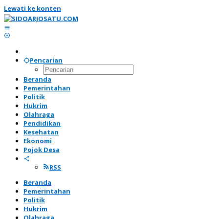
Lewati ke konten
Pencarian
Beranda
Pemerintahan
Politik
Hukrim
Olahraga
Pendidikan
Kesehatan
Ekonomi
Pojok Desa
RSS
Beranda
Pemerintahan
Politik
Hukrim
Olahraga