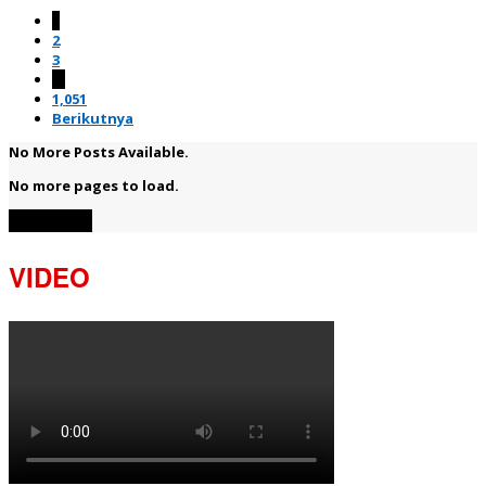
1
2
3
…
1,051
Berikutnya
No More Posts Available.
No more pages to load.
View More
VIDEO