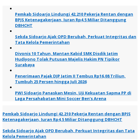
Pemkab Sidoarjo Lindungi 42.210 Pekerja Rentan dengan
BPJS Ketenagakerjaan, Iuran Rp4,5 Miliar Ditanggung
DBHCHT
Sekda Sidoarjo Ajak OPD Berubah, Perkuat Integritas dan
Tata Kelola Pemerintahan
Divonis 10 Tahun, Mantan Kabid SMK Disdik Jatim
Hudiyono Tolak Putusan Majelis Hakim PN Tipikor
Surabaya
Penerimaan Pajak DJP Jatim II Tembus Rp16,08 Triliun,
Tumbuh 25 Persen hingga Juli 2026
PWI Sidoarjo Panaskan Mesin, Uji Kekuatan Sapma PP di
Laga Persahabatan Mini Soccer Ben’s Arena
Pemkab Sidoarjo Lindungi 42.210 Pekerja Rentan dengan BPJS
Ketenagakerjaan, Iuran Rp4,5 Miliar Ditanggung DBHCHT
Sekda Sidoarjo Ajak OPD Berubah, Perkuat Integritas dan Tata
Kelola Pemerintahan