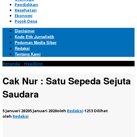
Pendidikan
Kesehatan
Ekonomi
Pojok Desa
Disclaimer
Kode Etik Jurnalistik
Pedoman Media Siber
Redaksi
Tentang Kami
Beranda
»
Headline
»
Cak Nur : Satu Sepeda Sejuta Saudara
Cak Nur : Satu Sepeda Sejuta
Saudara
5 Januari 2020
5 Januari 2020
oleh
Redaksi
-
1213 Dilihat
oleh
Redaksi