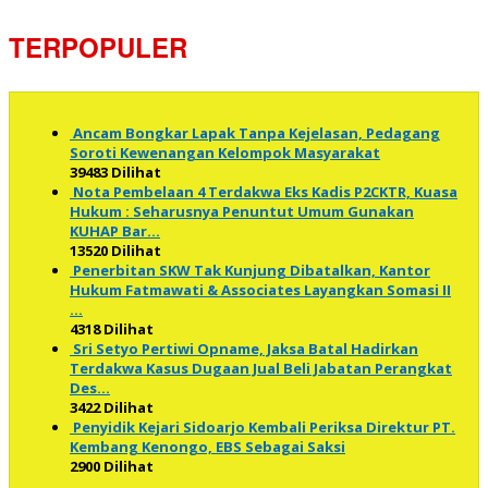
TERPOPULER
Ancam Bongkar Lapak Tanpa Kejelasan, Pedagang
Soroti Kewenangan Kelompok Masyarakat
39483 Dilihat
Nota Pembelaan 4 Terdakwa Eks Kadis P2CKTR, Kuasa
Hukum : Seharusnya Penuntut Umum Gunakan
KUHAP Bar…
13520 Dilihat
Penerbitan SKW Tak Kunjung Dibatalkan, Kantor
Hukum Fatmawati & Associates Layangkan Somasi II
…
4318 Dilihat
Sri Setyo Pertiwi Opname, Jaksa Batal Hadirkan
Terdakwa Kasus Dugaan Jual Beli Jabatan Perangkat
Des…
3422 Dilihat
Penyidik Kejari Sidoarjo Kembali Periksa Direktur PT.
Kembang Kenongo, EBS Sebagai Saksi
2900 Dilihat