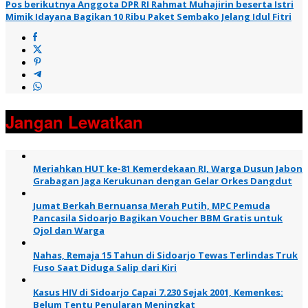
Pos berikutnya
Anggota DPR RI Rahmat Muhajirin beserta Istri
Mimik Idayana Bagikan 10 Ribu Paket Sembako Jelang Idul Fitri
Jangan Lewatkan
Meriahkan HUT ke-81 Kemerdekaan RI, Warga Dusun Jabon
Grabagan Jaga Kerukunan dengan Gelar Orkes Dangdut
Jumat Berkah Bernuansa Merah Putih, MPC Pemuda
Pancasila Sidoarjo Bagikan Voucher BBM Gratis untuk
Ojol dan Warga
Nahas, Remaja 15 Tahun di Sidoarjo Tewas Terlindas Truk
Fuso Saat Diduga Salip dari Kiri
Kasus HIV di Sidoarjo Capai 7.230 Sejak 2001, Kemenkes:
Belum Tentu Penularan Meningkat