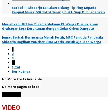
Satpol PP Sidoarjo Lakukan Sidang Tipiring Kepada
Penjual Miras, 600 Botol Barang Bukti Siap Dimusnahkan
Meriahkan HUT ke-81 Kemerdekaan RI, Warga Dusun Jabon
Grabagan Jaga Kerukunan dengan Gelar Orkes Dangdut
Jumat Berkah Bernuansa Merah Putih, MPC Pemuda Pancasila
Sidoarjo Bagikan Voucher BBM Gratis untuk Ojol dan Warga
1
2
3
…
1,054
Berikutnya
No More Posts Available.
No more pages to load.
View More
VIDEO