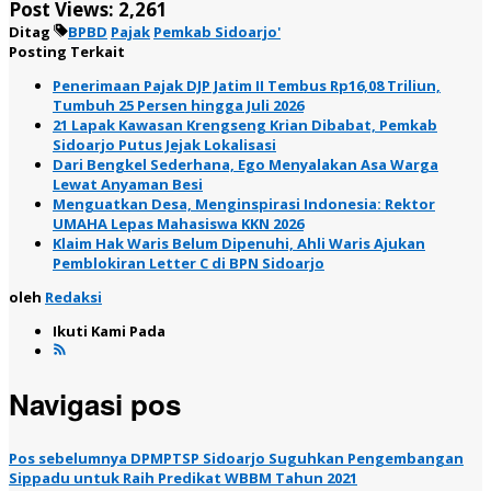
Post Views:
2,261
Ditag
BPBD
Pajak
Pemkab Sidoarjo'
Posting Terkait
Penerimaan Pajak DJP Jatim II Tembus Rp16,08 Triliun,
Tumbuh 25 Persen hingga Juli 2026
21 Lapak Kawasan Krengseng Krian Dibabat, Pemkab
Sidoarjo Putus Jejak Lokalisasi
Dari Bengkel Sederhana, Ego Menyalakan Asa Warga
Lewat Anyaman Besi
Menguatkan Desa, Menginspirasi Indonesia: Rektor
UMAHA Lepas Mahasiswa KKN 2026
Klaim Hak Waris Belum Dipenuhi, Ahli Waris Ajukan
Pemblokiran Letter C di BPN Sidoarjo
oleh
Redaksi
Ikuti Kami Pada
Navigasi pos
Pos sebelumnya
DPMPTSP Sidoarjo Suguhkan Pengembangan
Sippadu untuk Raih Predikat WBBM Tahun 2021