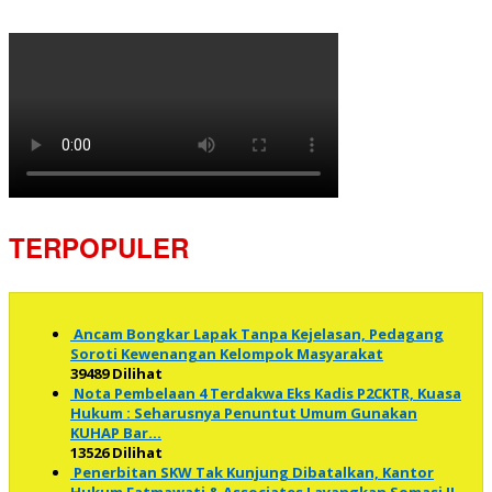
TERPOPULER
Ancam Bongkar Lapak Tanpa Kejelasan, Pedagang
Soroti Kewenangan Kelompok Masyarakat
39489 Dilihat
Nota Pembelaan 4 Terdakwa Eks Kadis P2CKTR, Kuasa
Hukum : Seharusnya Penuntut Umum Gunakan
KUHAP Bar…
13526 Dilihat
Penerbitan SKW Tak Kunjung Dibatalkan, Kantor
Hukum Fatmawati & Associates Layangkan Somasi II