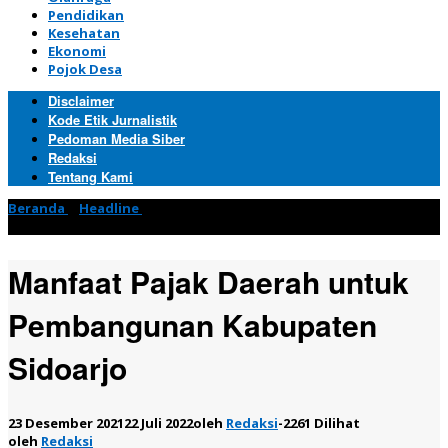
Pendidikan
Kesehatan
Ekonomi
Pojok Desa
Disclaimer
Kode Etik Jurnalistik
Pedoman Media Siber
Redaksi
Tentang Kami
Beranda
»
Headline
»
Manfaat Pajak Daerah untuk
Pembangunan Kabupaten Sidoarjo
Manfaat Pajak Daerah untuk
Pembangunan Kabupaten
Sidoarjo
23 Desember 2021
22 Juli 2022
oleh
Redaksi
-
2261 Dilihat
oleh
Redaksi