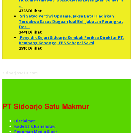
…
4328 Dilihat
Sri Setyo Pertiwi Opname, Jaksa Batal Hadirkan
Terdakwa Kasus Dugaan Jual Beli Jabatan Perangkat
Des…
3441 Dilihat
Penyidik Kejari Sidoarjo Kembali Periksa Direktur PT.
Kembang Kenongo, EBS Sebagai Saksi
2910 Dilihat
sidoarjosatu.com
PT Sidoarjo Satu Makmur
Disclaimer
Kode Etik Jurnalistik
Pedoman Media Siber