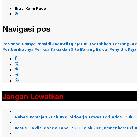
Ikuti Kami Pada
Navigasi pos
Pos sebelumnya
Penyidik Kanwil DJP Jatim II Serahkan Tersangka
Pos berikutnya
Periksa Saksi dan Sita Barang Bukti, Penyidik Ke
Jangan Lewatkan
Nahas, Remaja 15 Tahun di Sidoarjo Tewas Terlindas Truk Fu
Kasus HIV di Sidoarjo Capai 7.230 Sejak 2001, Kemenkes: B