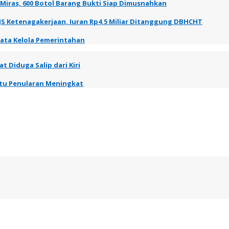
 Miras, 600 Botol Barang Bukti Siap Dimusnahkan
JS Ketenagakerjaan, Iuran Rp4,5 Miliar Ditanggung DBHCHT
Tata Kelola Pemerintahan
t Diduga Salip dari Kiri
entu Penularan Meningkat