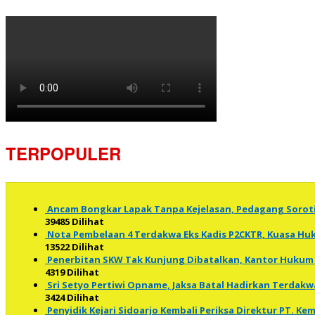
TERPOPULER
Ancam Bongkar Lapak Tanpa Kejelasan, Pedagang Soro
39485 Dilihat
Nota Pembelaan 4 Terdakwa Eks Kadis P2CKTR, Kuasa 
13522 Dilihat
Penerbitan SKW Tak Kunjung Dibatalkan, Kantor Hukum 
4319 Dilihat
Sri Setyo Pertiwi Opname, Jaksa Batal Hadirkan Terdakw
3424 Dilihat
Penyidik Kejari Sidoarjo Kembali Periksa Direktur PT. K