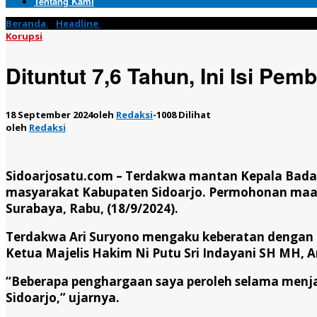
Tentang Kami
Beranda
»
Headline
»
Dituntut 7,6 Tahun, Ini Isi Pembelaan Mant
Korupsi
Dituntut 7,6 Tahun, Ini Isi P
18 September 2024
oleh
Redaksi
-
1008 Dilihat
oleh
Redaksi
Sidoarjosatu.com –
Terdakwa mantan Kepala Badan
masyarakat Kabupaten Sidoarjo. Permohonan maaf 
Surabaya, Rabu, (18/9/2024).
Terdakwa Ari Suryono mengaku keberatan dengan 
Ketua Majelis Hakim Ni Putu Sri Indayani SH MH, Ar
“Beberapa penghargaan saya peroleh selama menjab
Sidoarjo,” ujarnya.