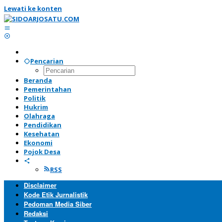
Lewati ke konten
Pencarian
Beranda
Pemerintahan
Politik
Hukrim
Olahraga
Pendidikan
Kesehatan
Ekonomi
Pojok Desa
RSS
Disclaimer
Kode Etik Jurnalistik
Pedoman Media Siber
Redaksi