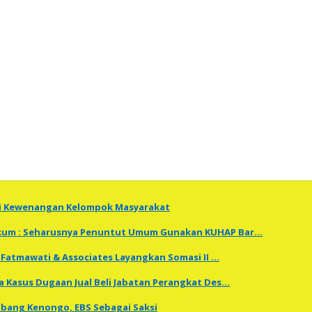
ti Kewenangan Kelompok Masyarakat
Hukum : Seharusnya Penuntut Umum Gunakan KUHAP Bar…
Fatmawati & Associates Layangkan Somasi II …
a Kasus Dugaan Jual Beli Jabatan Perangkat Des…
embang Kenongo, EBS Sebagai Saksi