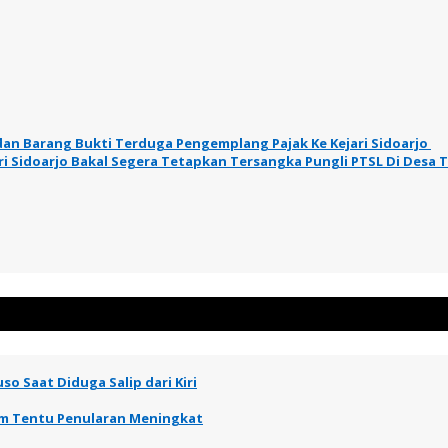
 dan Barang Bukti Terduga Pengemplang Pajak Ke Kejari Sidoarjo
jari Sidoarjo Bakal Segera Tetapkan Tersangka Pungli PTSL Di Desa
so Saat Diduga Salip dari Kiri
elum Tentu Penularan Meningkat