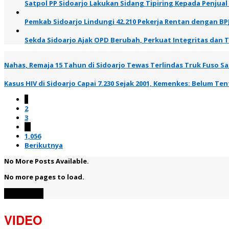
Satpol PP Sidoarjo Lakukan Sidang Tipiring Kepada Penjual
Pemkab Sidoarjo Lindungi 42.210 Pekerja Rentan dengan BP
Sekda Sidoarjo Ajak OPD Berubah, Perkuat Integritas dan 
Nahas, Remaja 15 Tahun di Sidoarjo Tewas Terlindas Truk Fuso Saa
Kasus HIV di Sidoarjo Capai 7.230 Sejak 2001, Kemenkes: Belum T
1
2
3
…
1,056
Berikutnya
No More Posts Available.
No more pages to load.
View More
VIDEO