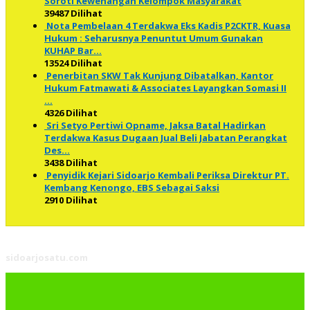
Soroti Kewenangan Kelompok Masyarakat
39487 Dilihat
Nota Pembelaan 4 Terdakwa Eks Kadis P2CKTR, Kuasa
Hukum : Seharusnya Penuntut Umum Gunakan
KUHAP Bar…
13524 Dilihat
Penerbitan SKW Tak Kunjung Dibatalkan, Kantor
Hukum Fatmawati & Associates Layangkan Somasi II
…
4326 Dilihat
Sri Setyo Pertiwi Opname, Jaksa Batal Hadirkan
Terdakwa Kasus Dugaan Jual Beli Jabatan Perangkat
Des…
3438 Dilihat
Penyidik Kejari Sidoarjo Kembali Periksa Direktur PT.
Kembang Kenongo, EBS Sebagai Saksi
2910 Dilihat
sidoarjosatu.com