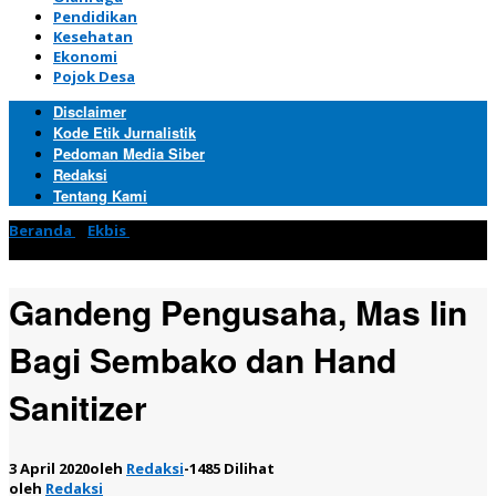
Pendidikan
Kesehatan
Ekonomi
Pojok Desa
Disclaimer
Kode Etik Jurnalistik
Pedoman Media Siber
Redaksi
Tentang Kami
Beranda
»
Ekbis
»
Gandeng Pengusaha, Mas Iin Bagi Sembako
dan Hand Sanitizer
Gandeng Pengusaha, Mas Iin
Bagi Sembako dan Hand
Sanitizer
3 April 2020
oleh
Redaksi
-
1485 Dilihat
oleh
Redaksi