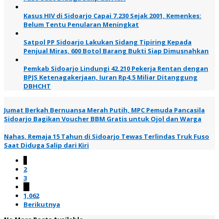
Kasus HIV di Sidoarjo Capai 7.230 Sejak 2001, Kemenkes:
Belum Tentu Penularan Meningkat
Satpol PP Sidoarjo Lakukan Sidang Tipiring Kepada
Penjual Miras, 600 Botol Barang Bukti Siap Dimusnahkan
Pemkab Sidoarjo Lindungi 42.210 Pekerja Rentan dengan
BPJS Ketenagakerjaan, Iuran Rp4,5 Miliar Ditanggung
DBHCHT
Jumat Berkah Bernuansa Merah Putih, MPC Pemuda Pancasila
Sidoarjo Bagikan Voucher BBM Gratis untuk Ojol dan Warga
Nahas, Remaja 15 Tahun di Sidoarjo Tewas Terlindas Truk Fuso
Saat Diduga Salip dari Kiri
1
2
3
…
1,062
Berikutnya