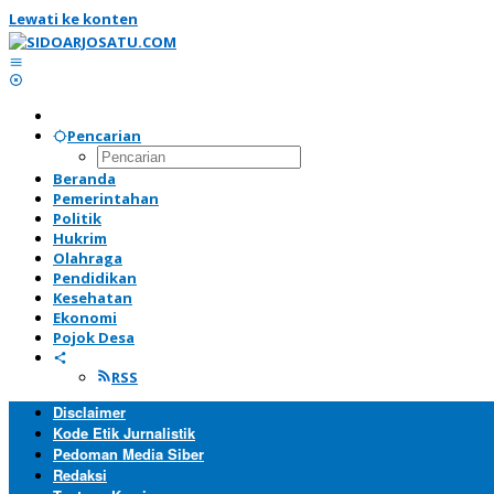
Lewati ke konten
Pencarian
Beranda
Pemerintahan
Politik
Hukrim
Olahraga
Pendidikan
Kesehatan
Ekonomi
Pojok Desa
RSS
Disclaimer
Kode Etik Jurnalistik
Pedoman Media Siber
Redaksi