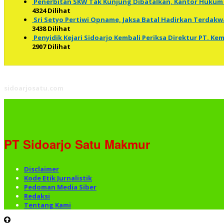
Penerbitan SKW Tak Kunjung Dibatalkan, Kantor Hukum 
4324 Dilihat
Sri Setyo Pertiwi Opname, Jaksa Batal Hadirkan Terdakw
3438 Dilihat
Penyidik Kejari Sidoarjo Kembali Periksa Direktur PT. K
2907 Dilihat
sidoarjosatu.com
PT Sidoarjo Satu Makmur
Disclaimer
Kode Etik Jurnalistik
Pedoman Media Siber
Redaksi
Tentang Kami