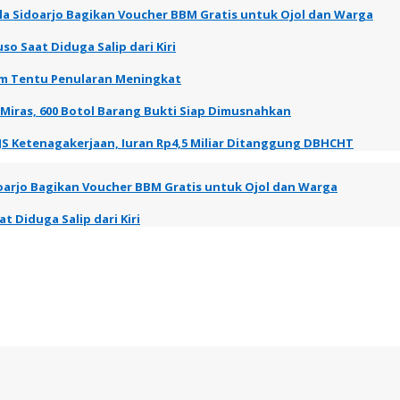
a Sidoarjo Bagikan Voucher BBM Gratis untuk Ojol dan Warga
so Saat Diduga Salip dari Kiri
elum Tentu Penularan Meningkat
 Miras, 600 Botol Barang Bukti Siap Dimusnahkan
JS Ketenagakerjaan, Iuran Rp4,5 Miliar Ditanggung DBHCHT
oarjo Bagikan Voucher BBM Gratis untuk Ojol dan Warga
t Diduga Salip dari Kiri