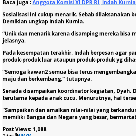
Baca juga :
Anggota Komisi XI DPR RI, Indah Kurn
Sosialisasi ini cukup menarik. Sebab dilaksanak
Demikian ungkap Indah Kurnia.
“Unik dan menarik karena disamping mereka bisa 
jelasnya.
Pada kesempatan terakhir, Indah berpesan agar pa
produk-produk luar ataupun produk-produk yg dihasi
“Semoga kawan2 semua bisa terus mengembangkan 
maju dan berkembang,” tutupnya.
Senada disampaikan koordinator kegiatan, Dyah. D
terutama kepada anak cucu. Menurutnya, hal terse
“Sampaikan dan amalkan nilai-nilai yang terkandu
memiliki Bangsa dan Negara yang besar, bermartab
Post Views:
1,088
Ditag
UMKM