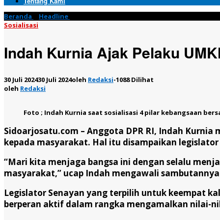
Tentang Kami
Beranda
»
Headline
»
Indah Kurnia Ajak Pelaku UMKM Jaga dan A
Sosialisasi
Indah Kurnia Ajak Pelaku UM
30 Juli 2024
30 Juli 2024
oleh
Redaksi
-
1088 Dilihat
oleh
Redaksi
Foto ; Indah Kurnia saat sosialisasi 4 pilar kebangsaan ber
Sidoarjosatu.com –
Anggota DPR RI, Indah Kurnia 
kepada masyarakat. Hal itu disampaikan legislator a
“Mari kita menjaga bangsa ini dengan selalu menjag
masyarakat,” ucap Indah mengawali sambutannya. 
Legislator Senayan yang terpilih untuk keempat k
berperan aktif dalam rangka mengamalkan nilai-nil