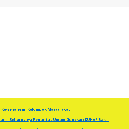
ti Kewenangan Kelompok Masyarakat
Hukum : Seharusnya Penuntut Umum Gunakan KUHAP Bar…