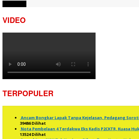
View More
VIDEO
TERPOPULER
Ancam Bongkar Lapak Tanpa Kejelasan, Pedagang Soro
39486 Dilihat
Nota Pembelaan 4 Terdakwa Eks Kadis P2CKTR, Kuasa 
13524 Dilihat