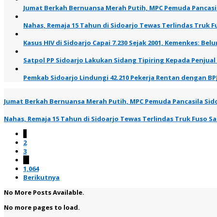
Jumat Berkah Bernuansa Merah Putih, MPC Pemuda Pancasil
Nahas, Remaja 15 Tahun di Sidoarjo Tewas Terlindas Truk Fu
Kasus HIV di Sidoarjo Capai 7.230 Sejak 2001, Kemenkes: B
Satpol PP Sidoarjo Lakukan Sidang Tipiring Kepada Penjual
Pemkab Sidoarjo Lindungi 42.210 Pekerja Rentan dengan BP
Jumat Berkah Bernuansa Merah Putih, MPC Pemuda Pancasila Sid
Nahas, Remaja 15 Tahun di Sidoarjo Tewas Terlindas Truk Fuso Saa
1
2
3
…
1,064
Berikutnya
No More Posts Available.
No more pages to load.