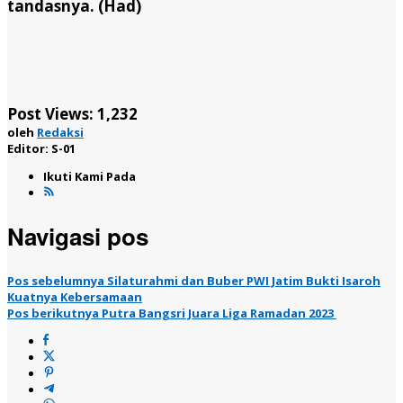
tandasnya. (Had)
Post Views:
1,232
oleh
Redaksi
Editor: S-01
Ikuti Kami Pada
Navigasi pos
Pos sebelumnya
Silaturahmi dan Buber PWI Jatim Bukti Isaroh
Kuatnya Kebersamaan
Pos berikutnya
Putra Bangsri Juara Liga Ramadan 2023