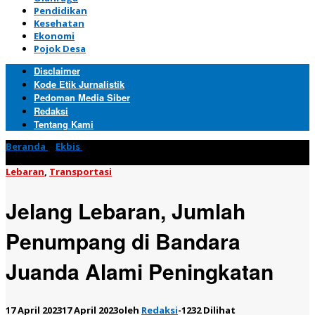
Pendidikan
Kesehatan
Ekonomi
Pojok Desa
Disclaimer
Kode Etik Jurnalistik
Pedoman Media Siber
Redaksi
Tentang Kami
Beranda
»
Ekbis
»
Jelang Lebaran, Jumlah Penumpang di
Bandara Juanda Alami Peningkatan
Lebaran
,
Transportasi
Jelang Lebaran, Jumlah
Penumpang di Bandara
Juanda Alami Peningkatan
17 April 2023
17 April 2023
oleh
Redaksi
-
1232 Dilihat