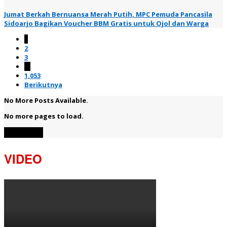
Jumat Berkah Bernuansa Merah Putih, MPC Pemuda Pancasila
Sidoarjo Bagikan Voucher BBM Gratis untuk Ojol dan Warga
1
2
3
…
1,053
Berikutnya
No More Posts Available.
No more pages to load.
View More
VIDEO