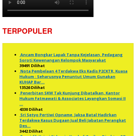
TERPOPULER
Ancam Bongkar Lapak Tanpa Kejelasan, Pedagang
Soroti Kewenangan Kelompok Masyarakat
39491 Dilihat
Nota Pembelaan 4 Terdakwa Eks Kadis P2CKTR, Kuasa
Hukum : Seharusnya Penuntut Umum Gunakan
KUHAP Bar…
13526 Dilihat
Penerbitan SKW Tak Kunjung Dibatalkan, Kantor
Hukum Fatmawati & Associates Layangkan Somasi II
…
4330 Dilihat
Sri Setyo Pertiwi Opname, Jaksa Batal Hadirkan
Terdakwa Kasus Dugaan Jual Beli Jabatan Perangkat
Des…
3442 Dilihat