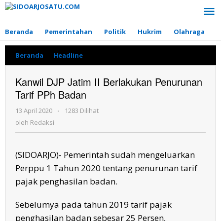
Lewati
ke
konten
Beranda
Pemerintahan
Politik
Hukrim
Olahraga
P
Beranda
»
Headline
»
Kanwil
DJP
Jatim
Kanwil DJP Jatim II Berlakukan Penurunan
II
Tarif PPh Badan
Berlakukan
Penurunan
13 April 2020
oleh
-
1283 Dilihat
Tarif
Redaksi
PPh
oleh
Redaksi
Badan
(SIDOARJO)- Pemerintah sudah mengeluarkan
Perppu 1 Tahun 2020 tentang penurunan tarif
pajak penghasilan badan.
Sebelumya pada tahun 2019 tarif pajak
penghasilan badan sebesar 25 Persen,