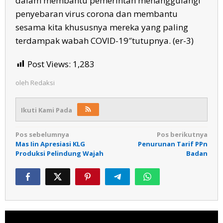
dalam membantu pemerintah menanggulangi
penyebaran virus corona dan membantu
sesama kita khususnya mereka yang paling
terdampak wabah COVID-19″tutupnya. (er-3)
Post Views:
1,283
oleh
Redaksi
Ikuti Kami Pada
Navigasi
Pos sebelumnya
Pos berikutnya
Mas Iin Apresiasi KLG
Penurunan Tarif PPn
pos
Produksi Pelindung Wajah
Badan