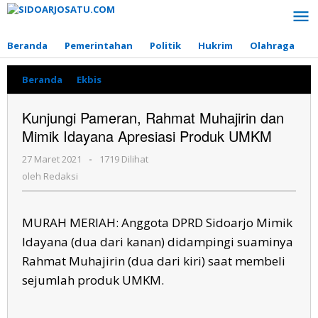
Lewati
ke
konten
Beranda
Pemerintahan
Politik
Hukrim
Olahraga
P
Beranda
»
Ekbis
»
Kunjungi
Pameran,
Rahmat
Kunjungi Pameran, Rahmat Muhajirin dan
Muhajirin
Mimik Idayana Apresiasi Produk UMKM
dan
Mimik
27 Maret 2021
oleh
-
1719 Dilihat
Idayana
Redaksi
Apresiasi
oleh
Redaksi
Produk
UMKM
MURAH MERIAH: Anggota DPRD Sidoarjo Mimik
Idayana (dua dari kanan) didampingi suaminya
Rahmat Muhajirin (dua dari kiri) saat membeli
sejumlah produk UMKM.