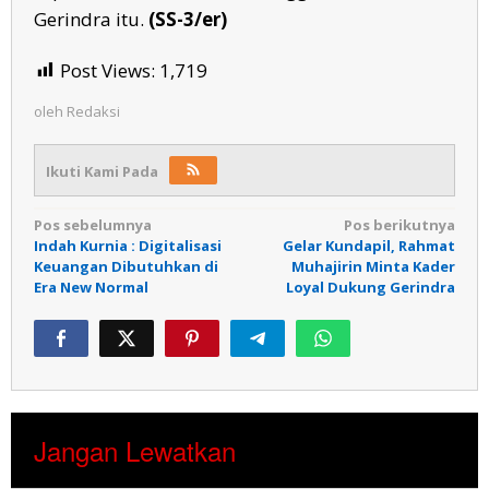
Gerindra itu.
(SS-3/er)
Post Views:
1,719
oleh
Redaksi
Ikuti Kami Pada
Navigasi
Pos sebelumnya
Pos berikutnya
Indah Kurnia : Digitalisasi
Gelar Kundapil, Rahmat
pos
Keuangan Dibutuhkan di
Muhajirin Minta Kader
Era New Normal
Loyal Dukung Gerindra
Jangan Lewatkan