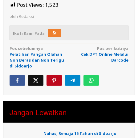
Post Views:
1,523
oleh
Redaksi
Ikuti Kami Pada
Navigasi
Pos sebelumnya
Pos berikutnya
Pelatihan Pangan Olahan
Cek DPT Online Melalui
pos
Non Beras dan Non Terigu
Barcode
di Sidoarjo
Jangan Lewatkan
Nahas, Remaja 15 Tahun di Sidoarjo