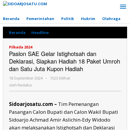
Lewati
ke
konten
Beranda
Pemerintahan
Politik
Hukrim
Olahraga
P
Beranda
»
Headline
»
Paslon
SAE
Gelar
Pilkada 2024
Istighotsah
Paslon SAE Gelar Istighotsah dan
dan
Deklarasi, Siapkan Hadiah 18 Paket Umroh
Deklarasi,
Siapkan
dan Satu Juta Kupon Hadiah
Hadiah
18
18 September 2024
oleh
-
1523 Dilihat
Paket
Redaksi
oleh
Redaksi
Umroh
dan
Satu
Sidoarjosatu.com –
Tim Pemenangan
Juta
Kupon
Pasangan Calon Bupati dan Calon Wakil Bupati
Hadiah
Sidoarjo Achmad Amir Aslichin-Edy Widodo
akan melaksanakan Istighotsah dan Deklarasi