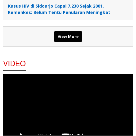
Kasus HIV di Sidoarjo Capai 7.230 Sejak 2001,
Kemenkes: Belum Tentu Penularan Meningkat
View More
VIDEO
Pemutar
Video