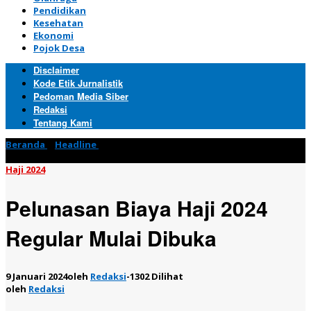
Pendidikan
Kesehatan
Ekonomi
Pojok Desa
Disclaimer
Kode Etik Jurnalistik
Pedoman Media Siber
Redaksi
Tentang Kami
Beranda
»
Headline
»
Pelunasan Biaya Haji 2024 Regular Mulai
Dibuka
Haji 2024
Pelunasan Biaya Haji 2024
Regular Mulai Dibuka
9 Januari 2024
oleh
Redaksi
-
1302 Dilihat
oleh
Redaksi