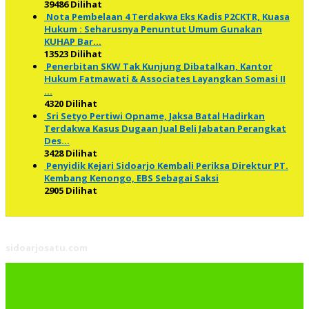
39486 Dilihat
Nota Pembelaan 4 Terdakwa Eks Kadis P2CKTR, Kuasa
Hukum : Seharusnya Penuntut Umum Gunakan
KUHAP Bar…
13523 Dilihat
Penerbitan SKW Tak Kunjung Dibatalkan, Kantor
Hukum Fatmawati & Associates Layangkan Somasi II
…
4320 Dilihat
Sri Setyo Pertiwi Opname, Jaksa Batal Hadirkan
Terdakwa Kasus Dugaan Jual Beli Jabatan Perangkat
Des…
3428 Dilihat
Penyidik Kejari Sidoarjo Kembali Periksa Direktur PT.
Kembang Kenongo, EBS Sebagai Saksi
2905 Dilihat
sidoarjosatu.com