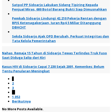
Satpol PP Sidoarjo Lakukan Sidang Tipiring Kepada
Penjual Miras, 600 Botol Barang Bukti Siap Dimusnahkan
Pemkab Sidoarjo Lindungi 42.210 Pekerja Rentan dengan
BPJS Ketenagakerjaan, Iuran Rp4,5 Miliar Ditanggung
DBHCHT
Sekda Sidoarjo Ajak OPD Berubah, Perkuat Integritas dan
Tata Kelola Pemerintahan
Nahas, Remaja 15 Tahun di Sidoarjo Tewas Terlindas Truk Fuso
Saat Diduga Salip dari Kiri
Kasus HIV di Sidoarjo Capai 7.230 Sejak 2001, Kemenkes: Belum
Tentu Penularan Meningkat
1
2
3
…
1,052
Berikutnya
No More Posts Available.