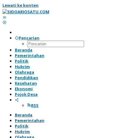
Lewati ke konten
Pencarian
Beranda
Pemerintahan
Politik
Hukrim
Olahraga
Pendidikan
Kesehatan
Ekonomi
Pojok Desa
RSS
Beranda
Pemerintahan
Politik
Hukrim
Olahraga