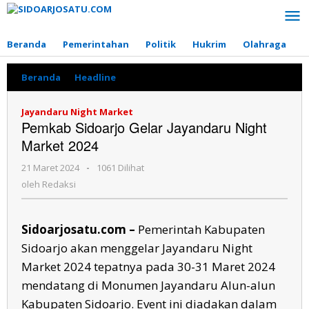
Lewati
ke
konten
Beranda
Pemerintahan
Politik
Hukrim
Olahraga
P
Beranda
»
Headline
»
Pemkab
Sidoarjo
Gelar
Jayandaru Night Market
Jayandaru
Pemkab Sidoarjo Gelar Jayandaru Night
Night
Market 2024
Market
2024
21 Maret 2024
oleh
-
1061 Dilihat
Redaksi
oleh
Redaksi
Sidoarjosatu.com –
Pemerintah Kabupaten
Sidoarjo akan menggelar Jayandaru Night
Market 2024 tepatnya pada 30-31 Maret 2024
mendatang di Monumen Jayandaru Alun-alun
Kabupaten Sidoarjo. Event ini diadakan dalam