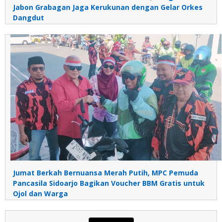
Jabon Grabagan Jaga Kerukunan dengan Gelar Orkes
Dangdut
Jumat Berkah Bernuansa Merah Putih, MPC Pemuda
Pancasila Sidoarjo Bagikan Voucher BBM Gratis untuk
Ojol dan Warga