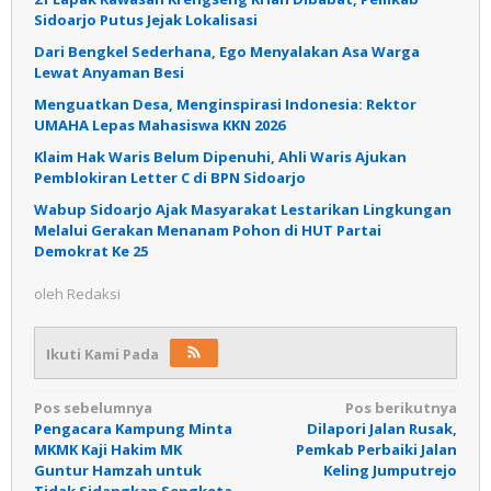
Sidoarjo Putus Jejak Lokalisasi
Dari Bengkel Sederhana, Ego Menyalakan Asa Warga
Lewat Anyaman Besi
Menguatkan Desa, Menginspirasi Indonesia: Rektor
UMAHA Lepas Mahasiswa KKN 2026
Klaim Hak Waris Belum Dipenuhi, Ahli Waris Ajukan
Pemblokiran Letter C di BPN Sidoarjo
Wabup Sidoarjo Ajak Masyarakat Lestarikan Lingkungan
Melalui Gerakan Menanam Pohon di HUT Partai
Demokrat Ke 25
oleh
Redaksi
Ikuti Kami Pada
Navigasi
Pos sebelumnya
Pos berikutnya
Pengacara Kampung Minta
Dilapori Jalan Rusak,
pos
MKMK Kaji Hakim MK
Pemkab Perbaiki Jalan
Guntur Hamzah untuk
Keling Jumputrejo