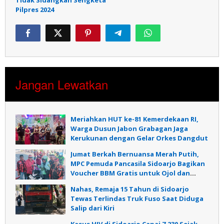
Tidak Sidangkan Sengketa
Pilpres 2024
Jangan Lewatkan
Meriahkan HUT ke-81 Kemerdekaan RI,
Warga Dusun Jabon Grabagan Jaga
Kerukunan dengan Gelar Orkes Dangdut
Jumat Berkah Bernuansa Merah Putih,
MPC Pemuda Pancasila Sidoarjo Bagikan
Voucher BBM Gratis untuk Ojol dan
Warga
Nahas, Remaja 15 Tahun di Sidoarjo
Tewas Terlindas Truk Fuso Saat Diduga
Salip dari Kiri