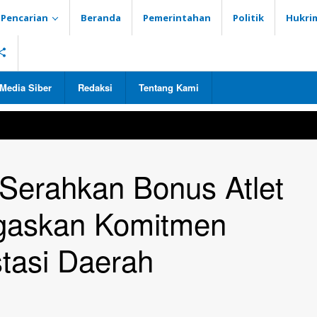
Pencarian
Beranda
Pemerintahan
Politik
Hukri
Media Siber
Redaksi
Tentang Kami
Serahkan Bonus Atlet
egaskan Komitmen
tasi Daerah