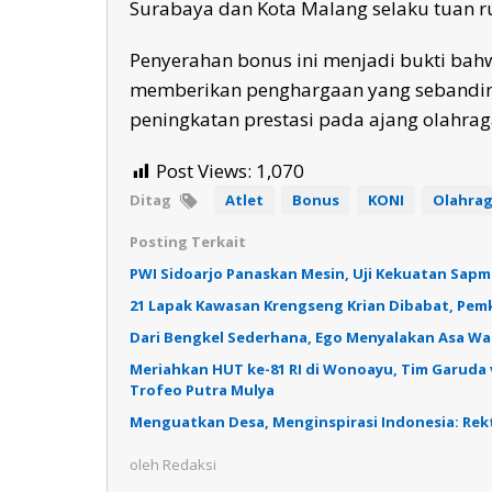
Surabaya dan Kota Malang selaku tuan 
Penyerahan bonus ini menjadi bukti bah
memberikan penghargaan yang sebanding
peningkatan prestasi pada ajang olahraga
Post Views:
1,070
Ditag
Atlet
Bonus
KONI
Olahra
Posting Terkait
PWI Sidoarjo Panaskan Mesin, Uji Kekuatan Sapma
21 Lapak Kawasan Krengseng Krian Dibabat, Pemka
Dari Bengkel Sederhana, Ego Menyalakan Asa W
Meriahkan HUT ke-81 RI di Wonoayu, Tim Garuda 
Trofeo Putra Mulya
Menguatkan Desa, Menginspirasi Indonesia: Re
oleh
Redaksi