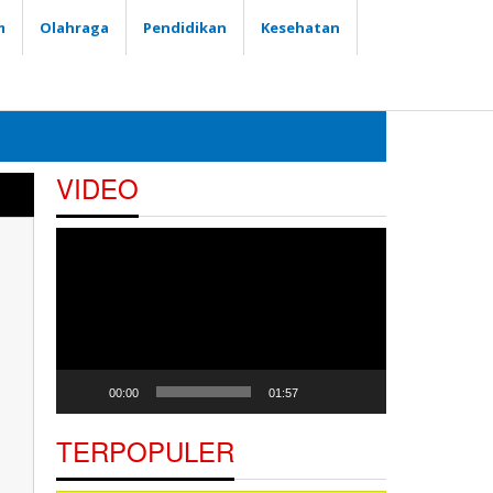
m
Olahraga
Pendidikan
Kesehatan
VIDEO
Pemutar
Video
00:00
01:57
TERPOPULER