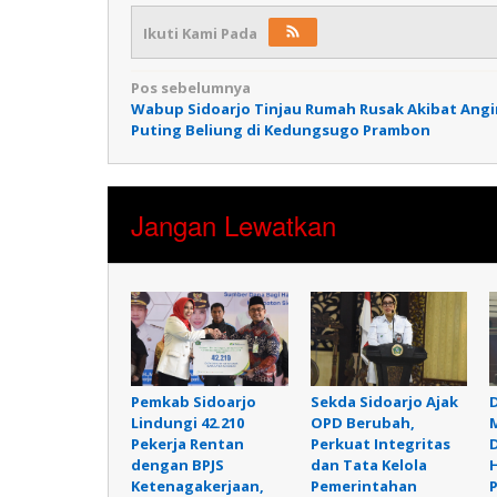
Ikuti Kami Pada
Navigasi
Pos sebelumnya
Wabup Sidoarjo Tinjau Rumah Rusak Akibat Angi
pos
Puting Beliung di Kedungsugo Prambon
Jangan Lewatkan
Pemkab Sidoarjo
Sekda Sidoarjo Ajak
Lindungi 42.210
OPD Berubah,
Pekerja Rentan
Perkuat Integritas
D
dengan BPJS
dan Tata Kelola
Ketenagakerjaan,
Pemerintahan