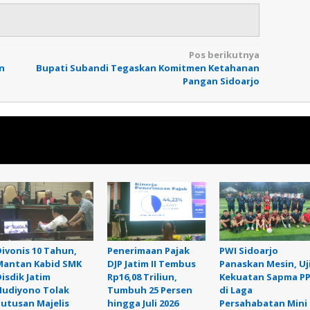
Pos berikutnya
n
Bupati Subandi Tegaskan Komitmen Ketahanan
Pangan Sidoarjo
Divonis 10 Tahun,
Penerimaan Pajak
PWI Sidoarjo
Mantan Kabid SMK
DJP Jatim II Tembus
Panaskan Mesin, Uj
isdik Jatim
Rp16,08 Triliun,
Kekuatan Sapma P
Hudiyono Tolak
Tumbuh 25 Persen
di Laga
Putusan Majelis
hingga Juli 2026
Persahabatan Mini