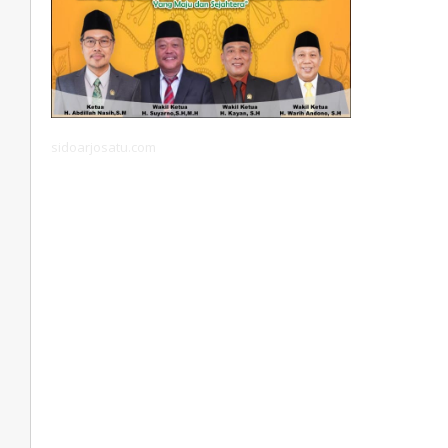
sidoarjosatu.com