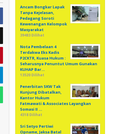
Ancam Bongkar Lapak
Tanpa Kejelasan,
Pedagang Soroti
Kewenangan Kelompok
Masyarakat
39483 Dilihat
Nota Pembelaan 4
Terdakwa Eks Kadis
P2CKTR, Kuasa Hukum :
Seharusnya Penuntut Umum Gunakan
KUHAP Bar…
13520 Dilihat
Penerbitan SKW Tak
Kunjung Dibatalkan,
Kantor Hukum
Fatmawati & Associates Layangkan
Somasi II …
4318 Dilihat
Sri Setyo Pertiwi
Opname, Jaksa Batal