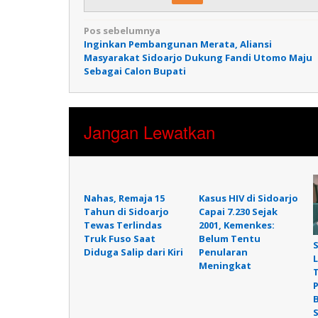
Navigasi
Pos sebelumnya
Inginkan Pembangunan Merata, Aliansi
pos
Masyarakat Sidoarjo Dukung Fandi Utomo Maju
Sebagai Calon Bupati
Jangan Lewatkan
Nahas, Remaja 15
Kasus HIV di Sidoarjo
Tahun di Sidoarjo
Capai 7.230 Sejak
Tewas Terlindas
2001, Kemenkes:
Truk Fuso Saat
Belum Tentu
Diduga Salip dari Kiri
Penularan
Meningkat
P