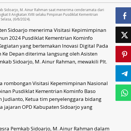
kab Sidoarjo, M. Ainur Rahman saat menerima cenderamata dari
at II Angkatan XVIII selaku Pimpinan Pusdiklat Kementrian
Selasa, (6/8/2024).
en Sidoarjo menerima Visitasi Kepimimpinan
tahun 2024 Pusdiklat Kementrian Kominfo
Kegiatan yang bertemakan Inovasi Digital Pada
 Ke Depan diterima langsung oleh Asisten
kab Sidoarjo, M. Ainur Rahman, mewakili Plt.
a rombongan Visitasi Kepemimpinan Nasional
mpinan Pusdiklat Kementrian Kominfo Baso
 Judianto, Ketua tim penyelenggara bidang
rta jajaran OPD Kabupaten Sidoarjo yang
Kesra Pemkab Sidoarjo, M. Ainur Rahman dalam