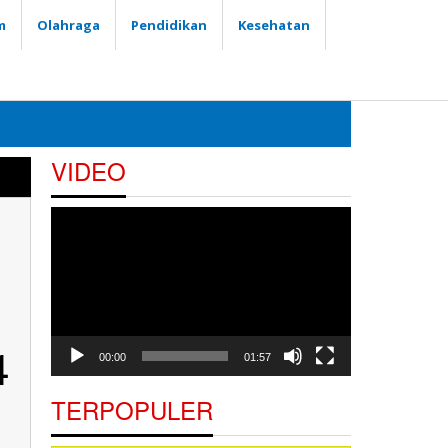
m
Olahraga
Pendidikan
Kesehatan
VIDEO
Pemutar
Video
4
00:00
01:57
TERPOPULER