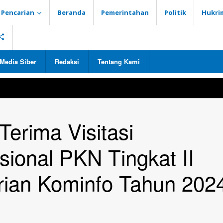
Pencarian
Beranda
Pemerintahan
Politik
Hukri
Media Siber
Redaksi
Tentang Kami
erima Visitasi
ional PKN Tingkat II
rian Kominfo Tahun 202