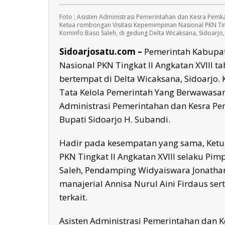
Foto ; Asisten Administrasi Pemerintahan dan Kesra Pem
Ketua rombongan Visitasi Kepemimpinan Nasional PKN Tingk
Kominfo Baso Saleh, di gedung Delta Wicaksana, Sidoarjo, 
Sidoarjosatu.com –
Pemerintah Kabupat
Nasional PKN Tingkat II Angkatan XVIII 
bertempat di Delta Wicaksana, Sidoarjo. 
Tata Kelola Pemerintah Yang Berwawasan
Administrasi Pemerintahan dan Kesra Pem
Bupati Sidoarjo H. Subandi.
Hadir pada kesempatan yang sama, Ketu
PKN Tingkat II Angkatan XVIII selaku Pi
Saleh, Pendamping Widyaiswara Jonathan
manajerial Annisa Nurul Aini Firdaus se
terkait.
Asisten Administrasi Pemerintahan dan 