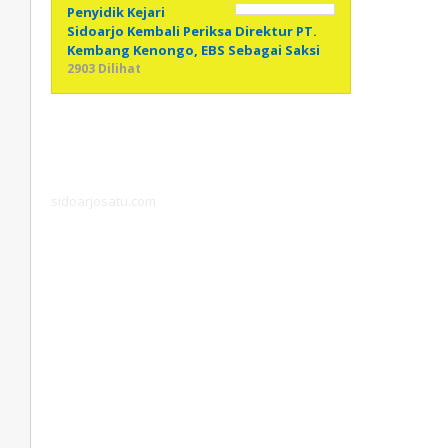
Penyidik Kejari
Sidoarjo Kembali Periksa Direktur PT.
Kembang Kenongo, EBS Sebagai Saksi
2903 Dilihat
sidoarjosatu.com