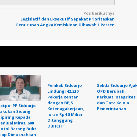
Pos berikutnya
Legislatif dan Eksekutif Sepakat Prioritaskan
Penurunan Angka Kemiskinan Dibawah 1 Persen
Pemkab Sidoarjo
Sekda Sidoarjo Aja
Lindungi 42.210
OPD Berubah,
Pekerja Rentan
Perkuat Integritas
dengan BPJS
dan Tata Kelola
Satpol PP Sidoarjo
Ketenagakerjaan,
Pemerintahan
Lakukan Sidang
Iuran Rp4,5 Miliar
Tipiring Kepada
Ditanggung
enjual Miras, 600
DBHCHT
Botol Barang Bukti
Siap Dimusnahkan