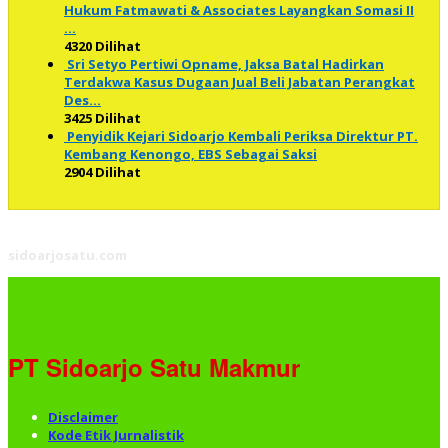
Hukum Fatmawati & Associates Layangkan Somasi II
…
4320 Dilihat
Sri Setyo Pertiwi Opname, Jaksa Batal Hadirkan
Terdakwa Kasus Dugaan Jual Beli Jabatan Perangkat
Des…
3425 Dilihat
Penyidik Kejari Sidoarjo Kembali Periksa Direktur PT.
Kembang Kenongo, EBS Sebagai Saksi
2904 Dilihat
sidoarjosatu.com
PT Sidoarjo Satu Makmur
Disclaimer
Kode Etik Jurnalistik