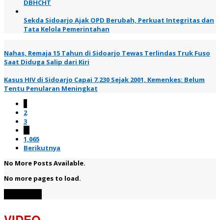
DBHCHT
Sekda Sidoarjo Ajak OPD Berubah, Perkuat Integritas dan
Tata Kelola Pemerintahan
Nahas, Remaja 15 Tahun di Sidoarjo Tewas Terlindas Truk Fuso
Saat Diduga Salip dari Kiri
Kasus HIV di Sidoarjo Capai 7.230 Sejak 2001, Kemenkes: Belum
Tentu Penularan Meningkat
1
2
3
…
1,065
Berikutnya
No More Posts Available.
No more pages to load.
View More
VIDEO