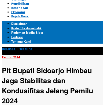
Pendidikan
Kesehatan
Ekonomi
Pojok Desa
Disclaimer
Kode Etik Jurnalistik
Pedoman Media Siber
Redaksi
Tentang Kami
Beranda
»
Headline
»
Plt Bupati Sidoarjo Himbau Jaga Stabilitas
dan Kondusifitas Jelang Pemilu 2024
Pemilu 2024
Plt Bupati Sidoarjo Himbau
Jaga Stabilitas dan
Kondusifitas Jelang Pemilu
2024