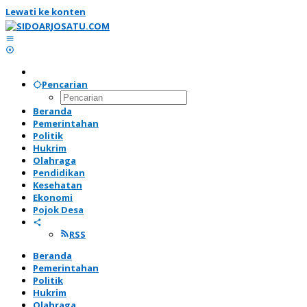
Lewati ke konten
Pencarian
Beranda
Pemerintahan
Politik
Hukrim
Olahraga
Pendidikan
Kesehatan
Ekonomi
Pojok Desa
RSS
Beranda
Pemerintahan
Politik
Hukrim
Olahraga