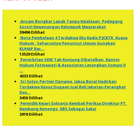
Ancam Bongkar Lapak Tanpa Kejelasan, Pedagang
Soroti Kewenangan Kelompok Masyarakat
39496 Dilihat
Nota Pembelaan 4 Terdakwa Eks Kadis P2CKTR, Kuasa
Hukum : Seharusnya Penuntut Umum Gunakan
KUHAP Bar…
13529 Dilihat
Penerbitan SKW Tak Kunjung Dibatalkan, Kantor
Hukum Fatmawati & Associates Layangkan Somasi II
…
4333 Dilihat
Sri Setyo Pertiwi Opname, Jaksa Batal Hadirkan
Terdakwa Kasus Dugaan Jual Beli Jabatan Perangkat
Des…
3450 Dilihat
Penyidik Kejari Sidoarjo Kembali Periksa Direktur PT.
Kembang Kenongo, EBS Sebagai Saksi
2918 Dilihat