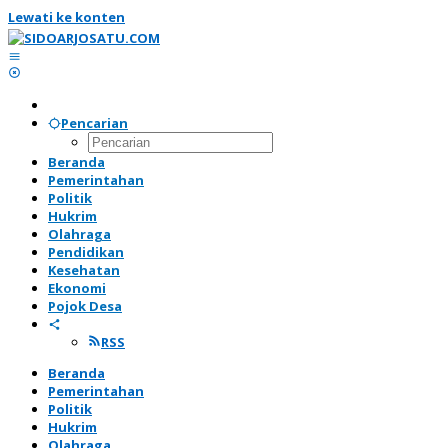
Lewati ke konten
Pencarian
Beranda
Pemerintahan
Politik
Hukrim
Olahraga
Pendidikan
Kesehatan
Ekonomi
Pojok Desa
RSS
Beranda
Pemerintahan
Politik
Hukrim
Olahraga