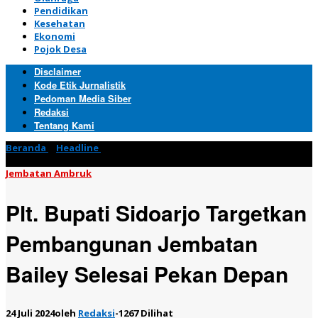
Pendidikan
Kesehatan
Ekonomi
Pojok Desa
Disclaimer
Kode Etik Jurnalistik
Pedoman Media Siber
Redaksi
Tentang Kami
Beranda
»
Headline
»
Plt. Bupati Sidoarjo Targetkan
Pembangunan Jembatan Bailey Selesai Pekan Depan
Jembatan Ambruk
Plt. Bupati Sidoarjo Targetkan
Pembangunan Jembatan
Bailey Selesai Pekan Depan
24 Juli 2024
oleh
Redaksi
-
1267 Dilihat