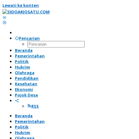
Lewati ke konten
Pencarian
Beranda
Pemerintahan
Politik
Hukrim
Olahraga
Pendidikan
Kesehatan
Ekonomi
Pojok Desa
RSS
Beranda
Pemerintahan
Politik
Hukrim
Olahraga