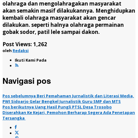
olahraga dan mengolahragakan masyarakat
akan semakin masif dilakukannya. Menghidupkan
kembali olahraga masyarakat akan gencar
dilakukan. seperti halnya olahraga permainan
gobak sodor, patil lele sampai dakon.
Post Views:
1,262
oleh
Redaksi
Ikuti Kami Pada
Navigasi pos
Pos sebelumnya
Beri Pemahaman Jurnalistik dan Literasi Media,
PWI Sidoarjo Gelar Bengkel Jurnalistik Guru SMP dan MTS
Pos berikutnya
Uang Hasil Pungli PTSL Desa Trosobo
Diserahkan Ke Kejari, Pemohon Berharap Segera Ada Penetapan
Tersangka