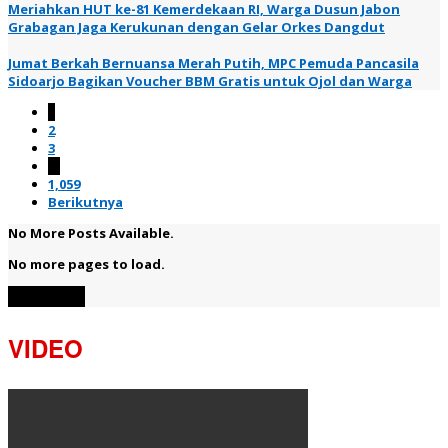
Meriahkan HUT ke-81 Kemerdekaan RI, Warga Dusun Jabon
Grabagan Jaga Kerukunan dengan Gelar Orkes Dangdut
Jumat Berkah Bernuansa Merah Putih, MPC Pemuda Pancasila
Sidoarjo Bagikan Voucher BBM Gratis untuk Ojol dan Warga
1
2
3
…
1,059
Berikutnya
No More Posts Available.
No more pages to load.
View More
VIDEO