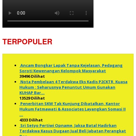
TERPOPULER
Ancam Bongkar Lapak Tanpa Kejelasan, Pedagang
Soroti Kewenangan Kelompok Masyarakat
39496 Dilihat
Nota Pembelaan 4 Terdakwa Eks Kadis P2CKTR, Kuasa
Hukum : Seharusnya Penuntut Umum Gunakan
KUHAP Bar…
13529 Dilihat
Penerbitan SKW Tak Kunjung Dibatalkan, Kantor
Hukum Fatmawati & Associates Layangkan Somasi II
…
4333 Dilihat
Sri Setyo Pertiwi Opname, Jaksa Batal Hadirkan
Terdakwa Kasus Dugaan Jual Beli Jabatan Perangkat