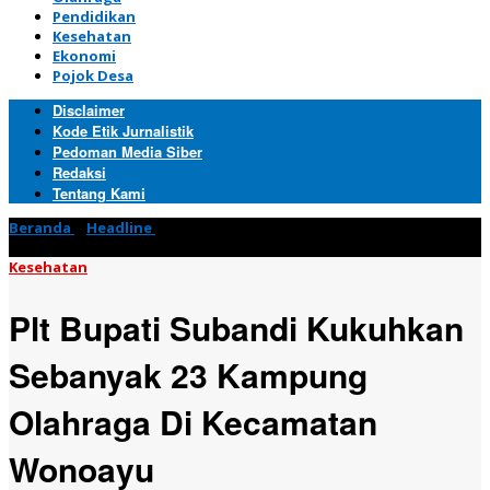
Pendidikan
Kesehatan
Ekonomi
Pojok Desa
Disclaimer
Kode Etik Jurnalistik
Pedoman Media Siber
Redaksi
Tentang Kami
Beranda
»
Headline
»
Plt Bupati Subandi Kukuhkan Sebanyak 23
Kampung Olahraga Di Kecamatan Wonoayu
Kesehatan
Plt Bupati Subandi Kukuhkan
Sebanyak 23 Kampung
Olahraga Di Kecamatan
Wonoayu