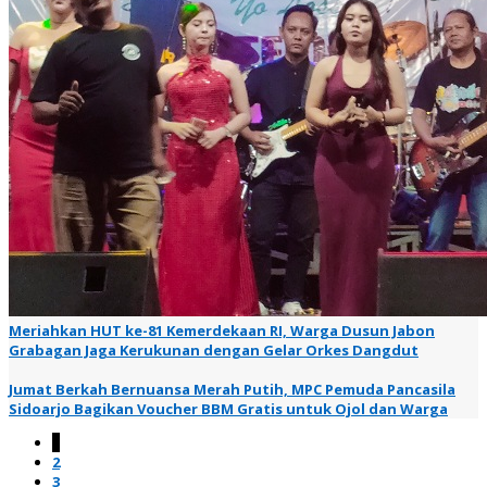
Meriahkan HUT ke-81 Kemerdekaan RI, Warga Dusun Jabon
Grabagan Jaga Kerukunan dengan Gelar Orkes Dangdut
Jumat Berkah Bernuansa Merah Putih, MPC Pemuda Pancasila
Sidoarjo Bagikan Voucher BBM Gratis untuk Ojol dan Warga
1
2
3