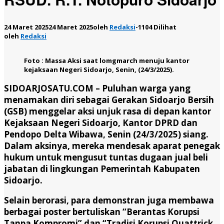
24 Maret 2025
24 Maret 2025
oleh
Redaksi
-
1104 Dilihat
oleh
Redaksi
Foto : Massa Aksi saat lomgmarch menuju kantor
kejaksaan Negeri Sidoarjo, Senin, (24/3/2025).
SIDOARJOSATU.COM –
Puluhan warga yang
menamakan diri sebagai Gerakan Sidoarjo Bersih
(GSB) menggelar aksi unjuk rasa di depan kantor
Kejaksaan Negeri Sidoarjo, Kantor DPRD dan
Pendopo Delta Wibawa, Senin (24/3/2025) siang.
Dalam aksinya, mereka mendesak aparat penegak
hukum untuk mengusut tuntas dugaan jual beli
jabatan di lingkungan Pemerintah Kabupaten
Sidoarjo.
Selain berorasi, para demonstran juga membawa
berbagai poster bertuliskan “Berantas Korupsi
Tanpa Kompromi” dan “Tradisi Korupsi Quattrick