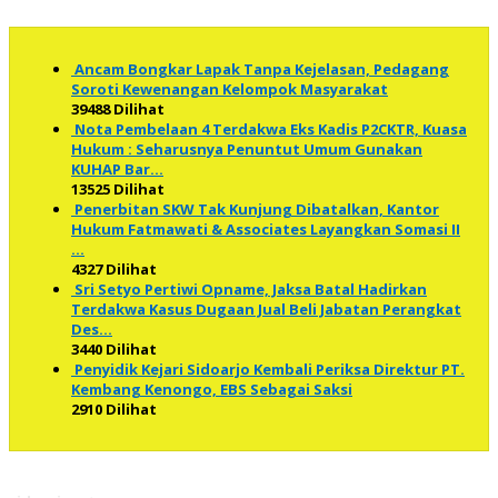
Ancam Bongkar Lapak Tanpa Kejelasan, Pedagang
Soroti Kewenangan Kelompok Masyarakat
39488 Dilihat
Nota Pembelaan 4 Terdakwa Eks Kadis P2CKTR, Kuasa
Hukum : Seharusnya Penuntut Umum Gunakan
KUHAP Bar…
13525 Dilihat
Penerbitan SKW Tak Kunjung Dibatalkan, Kantor
Hukum Fatmawati & Associates Layangkan Somasi II
…
4327 Dilihat
Sri Setyo Pertiwi Opname, Jaksa Batal Hadirkan
Terdakwa Kasus Dugaan Jual Beli Jabatan Perangkat
Des…
3440 Dilihat
Penyidik Kejari Sidoarjo Kembali Periksa Direktur PT.
Kembang Kenongo, EBS Sebagai Saksi
2910 Dilihat