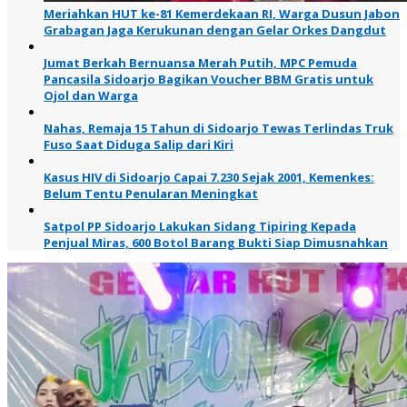
Meriahkan HUT ke-81 Kemerdekaan RI, Warga Dusun Jabon
Grabagan Jaga Kerukunan dengan Gelar Orkes Dangdut
Jumat Berkah Bernuansa Merah Putih, MPC Pemuda
Pancasila Sidoarjo Bagikan Voucher BBM Gratis untuk
Ojol dan Warga
Nahas, Remaja 15 Tahun di Sidoarjo Tewas Terlindas Truk
Fuso Saat Diduga Salip dari Kiri
Kasus HIV di Sidoarjo Capai 7.230 Sejak 2001, Kemenkes:
Belum Tentu Penularan Meningkat
Satpol PP Sidoarjo Lakukan Sidang Tipiring Kepada
Penjual Miras, 600 Botol Barang Bukti Siap Dimusnahkan