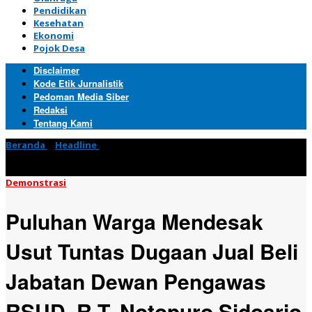
Pendidikan
Kesehatan
Ekonomi
Pojok Desa
Disclaimer
Kode Etik Jurnalistik
Pedoman Media Siber
Redaksi
Tentang Kami
Beranda
»
Headline
»
Puluhan Warga Mendesak Usut Tuntas
Dugaan Jual Beli Jabatan Dewan Pengawas RSUD. R.T. Notopuro
Sidoarjo
Demonstrasi
Puluhan Warga Mendesak
Usut Tuntas Dugaan Jual Beli
Jabatan Dewan Pengawas
RSUD. R.T. Notopuro Sidoarjo