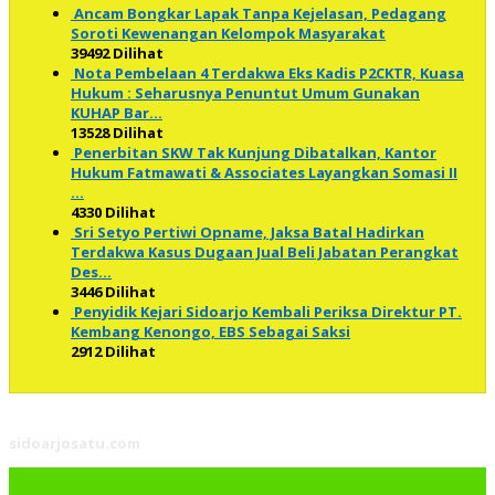
Ancam Bongkar Lapak Tanpa Kejelasan, Pedagang
Soroti Kewenangan Kelompok Masyarakat
39492 Dilihat
Nota Pembelaan 4 Terdakwa Eks Kadis P2CKTR, Kuasa
Hukum : Seharusnya Penuntut Umum Gunakan
KUHAP Bar…
13528 Dilihat
Penerbitan SKW Tak Kunjung Dibatalkan, Kantor
Hukum Fatmawati & Associates Layangkan Somasi II
…
4330 Dilihat
Sri Setyo Pertiwi Opname, Jaksa Batal Hadirkan
Terdakwa Kasus Dugaan Jual Beli Jabatan Perangkat
Des…
3446 Dilihat
Penyidik Kejari Sidoarjo Kembali Periksa Direktur PT.
Kembang Kenongo, EBS Sebagai Saksi
2912 Dilihat
sidoarjosatu.com