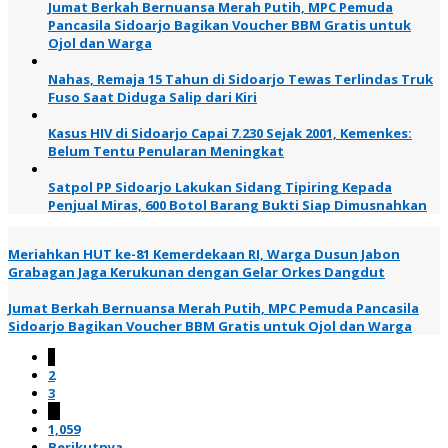
Jumat Berkah Bernuansa Merah Putih, MPC Pemuda
Pancasila Sidoarjo Bagikan Voucher BBM Gratis untuk
Ojol dan Warga
Nahas, Remaja 15 Tahun di Sidoarjo Tewas Terlindas Truk
Fuso Saat Diduga Salip dari Kiri
Kasus HIV di Sidoarjo Capai 7.230 Sejak 2001, Kemenkes:
Belum Tentu Penularan Meningkat
Satpol PP Sidoarjo Lakukan Sidang Tipiring Kepada
Penjual Miras, 600 Botol Barang Bukti Siap Dimusnahkan
Meriahkan HUT ke-81 Kemerdekaan RI, Warga Dusun Jabon
Grabagan Jaga Kerukunan dengan Gelar Orkes Dangdut
Jumat Berkah Bernuansa Merah Putih, MPC Pemuda Pancasila
Sidoarjo Bagikan Voucher BBM Gratis untuk Ojol dan Warga
1
2
3
…
1,059
Berikutnya