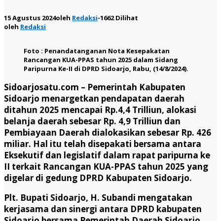
15 Agustus 2024
oleh
Redaksi
-
1662 Dilihat
oleh
Redaksi
Foto : Penandatanganan Nota Kesepakatan
Rancangan KUA-PPAS tahun 2025 dalam Sidang
Paripurna Ke-II di DPRD Sidoarjo, Rabu, (14/8/2024).
Sidoarjosatu.com –
Pemerintah Kabupaten
Sidoarjo menargetkan pendapatan daerah
ditahun 2025 mencapai Rp.4,4 Trilliun, alokasi
belanja daerah sebesar Rp. 4,9 Trilliun dan
Pembiayaan Daerah dialokasikan sebesar Rp. 426
miliar. Hal itu telah disepakati bersama antara
Eksekutif dan legislatif dalam rapat paripurna ke
II terkait Rancangan KUA-PPAS tahun 2025 yang
digelar di gedung DPRD Kabupaten Sidoarjo.
Plt. Bupati Sidoarjo, H. Subandi mengatakan
kerjasama dan sinergi antara DPRD kabupaten
Sidoarjo bersama Pemerintah Daerah Sidoarjo