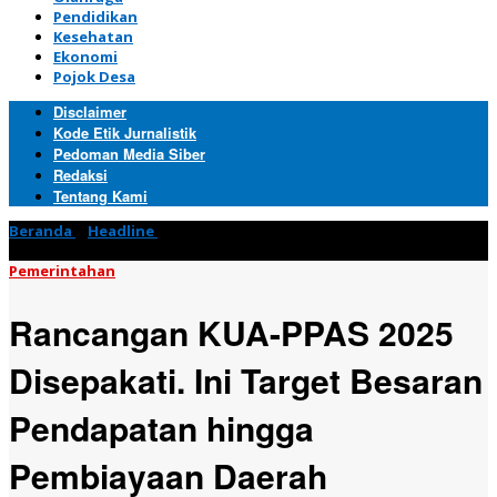
Pendidikan
Kesehatan
Ekonomi
Pojok Desa
Disclaimer
Kode Etik Jurnalistik
Pedoman Media Siber
Redaksi
Tentang Kami
Beranda
»
Headline
»
Rancangan KUA-PPAS 2025 Disepakati. Ini
Target Besaran Pendapatan hingga Pembiayaan Daerah
Pemerintahan
Rancangan KUA-PPAS 2025
Disepakati. Ini Target Besaran
Pendapatan hingga
Pembiayaan Daerah