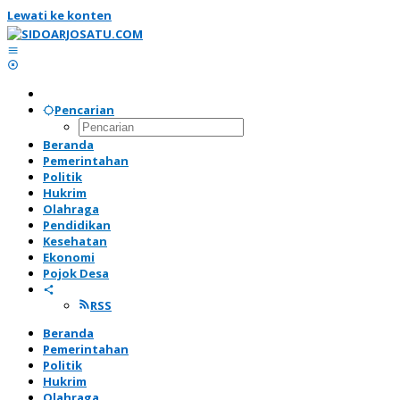
Lewati ke konten
Pencarian
Beranda
Pemerintahan
Politik
Hukrim
Olahraga
Pendidikan
Kesehatan
Ekonomi
Pojok Desa
RSS
Beranda
Pemerintahan
Politik
Hukrim
Olahraga