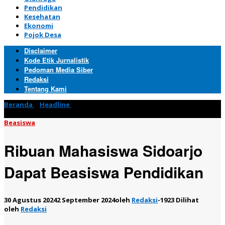
Pendidikan
Kesehatan
Ekonomi
Pojok Desa
Disclaimer
Kode Etik Jurnalistik
Pedoman Media Siber
Redaksi
Tentang Kami
Beranda
»
Headline
»
Ribuan Mahasiswa Sidoarjo Dapat
Beasiswa Pendidikan
Beasiswa
Ribuan Mahasiswa Sidoarjo
Dapat Beasiswa Pendidikan
30 Agustus 2024
2 September 2024
oleh
Redaksi
-
1923 Dilihat
oleh
Redaksi