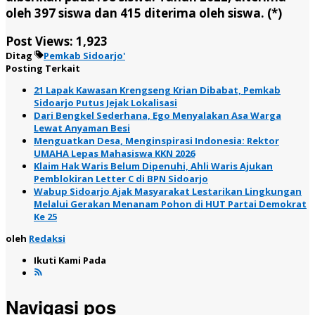
oleh 397 siswa dan 415 diterima oleh siswa. (*)
Post Views:
1,923
Ditag
Pemkab Sidoarjo'
Posting Terkait
21 Lapak Kawasan Krengseng Krian Dibabat, Pemkab
Sidoarjo Putus Jejak Lokalisasi
Dari Bengkel Sederhana, Ego Menyalakan Asa Warga
Lewat Anyaman Besi
Menguatkan Desa, Menginspirasi Indonesia: Rektor
UMAHA Lepas Mahasiswa KKN 2026
Klaim Hak Waris Belum Dipenuhi, Ahli Waris Ajukan
Pemblokiran Letter C di BPN Sidoarjo
Wabup Sidoarjo Ajak Masyarakat Lestarikan Lingkungan
Melalui Gerakan Menanam Pohon di HUT Partai Demokrat
Ke 25
oleh
Redaksi
Ikuti Kami Pada
Navigasi pos