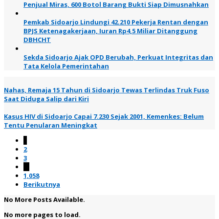
Penjual Miras, 600 Botol Barang Bukti Siap Dimusnahkan
Pemkab Sidoarjo Lindungi 42.210 Pekerja Rentan dengan
BPJS Ketenagakerjaan, Iuran Rp4,5 Miliar Ditanggung
DBHCHT
Sekda Sidoarjo Ajak OPD Berubah, Perkuat Integritas dan
Tata Kelola Pemerintahan
Nahas, Remaja 15 Tahun di Sidoarjo Tewas Terlindas Truk Fuso
Saat Diduga Salip dari Kiri
Kasus HIV di Sidoarjo Capai 7.230 Sejak 2001, Kemenkes: Belum
Tentu Penularan Meningkat
1
2
3
…
1,058
Berikutnya
No More Posts Available.
No more pages to load.