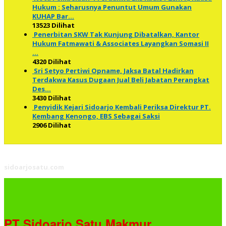
Hukum : Seharusnya Penuntut Umum Gunakan
KUHAP Bar…
13523 Dilihat
Penerbitan SKW Tak Kunjung Dibatalkan, Kantor
Hukum Fatmawati & Associates Layangkan Somasi II
…
4320 Dilihat
Sri Setyo Pertiwi Opname, Jaksa Batal Hadirkan
Terdakwa Kasus Dugaan Jual Beli Jabatan Perangkat
Des…
3430 Dilihat
Penyidik Kejari Sidoarjo Kembali Periksa Direktur PT.
Kembang Kenongo, EBS Sebagai Saksi
2906 Dilihat
sidoarjosatu.com
PT Sidoarjo Satu Makmur