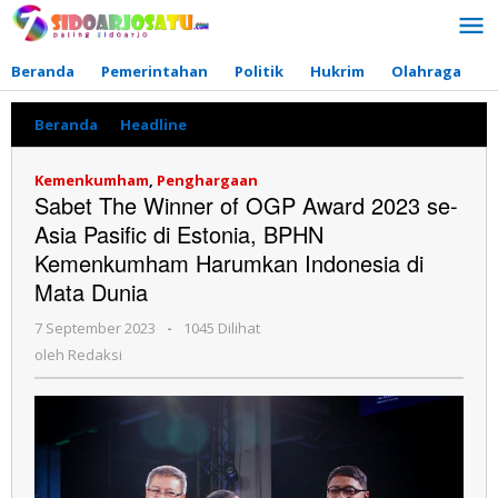
Lewati
ke
konten
Beranda
Pemerintahan
Politik
Hukrim
Olahraga
P
Beranda
»
Headline
»
Sabet
The
Winner
Kemenkumham
,
Penghargaan
of
Sabet The Winner of OGP Award 2023 se-
OGP
Asia Pasific di Estonia, BPHN
Award
2023
Kemenkumham Harumkan Indonesia di
se-
Mata Dunia
Asia
Pasific
7 September 2023
oleh
-
1045 Dilihat
di
Redaksi
oleh
Redaksi
Estonia,
BPHN
Kemenkumham
Harumkan
Indonesia
di
Mata