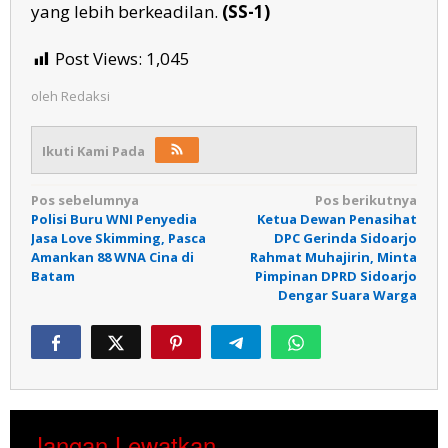
yang lebih berkeadilan.
(SS-1)
Post Views:
1,045
oleh
Redaksi
Ikuti Kami Pada
Navigasi
Pos sebelumnya
Pos berikutnya
Polisi Buru WNI Penyedia
Ketua Dewan Penasihat
pos
Jasa Love Skimming, Pasca
DPC Gerinda Sidoarjo
Amankan 88 WNA Cina di
Rahmat Muhajirin, Minta
Batam
Pimpinan DPRD Sidoarjo
Dengar Suara Warga
Jangan Lewatkan