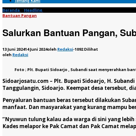
Tentang Kami
Beranda
»
Headline
»
Salurkan Bantuan Pangan, Subandi ; Janga
Bantuan Pangan
Salurkan Bantuan Pangan, Sub
13 Juni 2024
14 Juni 2024
oleh
Redaksi
-
1092 Dilihat
oleh
Redaksi
Foto ; Plt. Bupati Sidoarjo , Subandi saat menyerahkan ban
Sidoarjosatu.com –
Plt. Bupati Sidoarjo, H. Suban
Tanggulangin, Sidoarjo. Keempat desa tersebut, di
Penyaluran bantuan beras tersebut dilakukan Sub
manfaat. Dan masyarakat yang kurang mampu ben
’’Nyuwun tulung kalau ada warga di sini yang lebi
Kades melapor ke Pak Camat dan Pak Camat melapor 