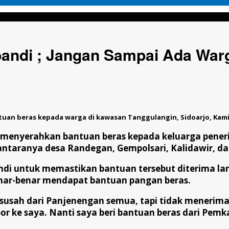
n Sampai Ada Warga Miskin Tidak Dapat Bantuan
andi ; Jangan Sampai Ada Warg
tuan beras kepada warga di kawasan Tanggulangin, Sidoarjo, Kamis,
di menyerahkan bantuan beras kepada keluarga pen
antaranya desa Randegan, Gempolsari, Kalidawir, da
andi untuk memastikan bantuan tersebut diterima l
ar-benar mendapat bantuan pangan beras.
h susah dari Panjenengan semua, tapi tidak menerim
ke saya. Nanti saya beri bantuan beras dari Pemkab