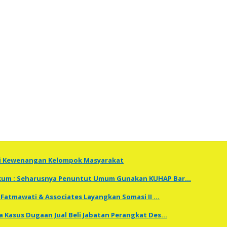
ti Kewenangan Kelompok Masyarakat
Hukum : Seharusnya Penuntut Umum Gunakan KUHAP Bar…
Fatmawati & Associates Layangkan Somasi II …
a Kasus Dugaan Jual Beli Jabatan Perangkat Des…