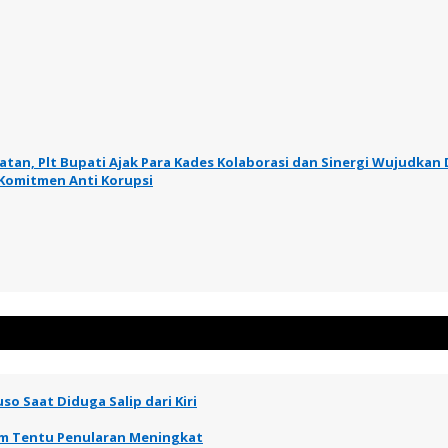
tan, Plt Bupati Ajak Para Kades Kolaborasi dan Sinergi Wujudkan 
 Komitmen Anti Korupsi
so Saat Diduga Salip dari Kiri
elum Tentu Penularan Meningkat