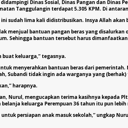
didampingi Dinas Sosial, Dinas Pangan dan Dinas Per
matan Tanggulangin terdapat 5.305 KPM. Di antara
ini sudah lima kali didistribusikan. Insya Allah akan
dak menjual bantuan pangan beras yang disalurkan 
emium. Sehingga bantuan tersebut harus dimanfaatk
h buat keluarga,” tegasnya.
ntuk menyerahkan bantuan beras dari pemerintah. N
ah, Subandi tidak ingin ada warganya yang (berhak)
an,’’ harapnya.
an, Nurul, mengucapkan terima kasihnya kepada Plt
elanja keluarga Perempuan 36 tahun itu pun lebih 
i untuk persiapan anak masuk sekolah,’’ ungkap Nurul