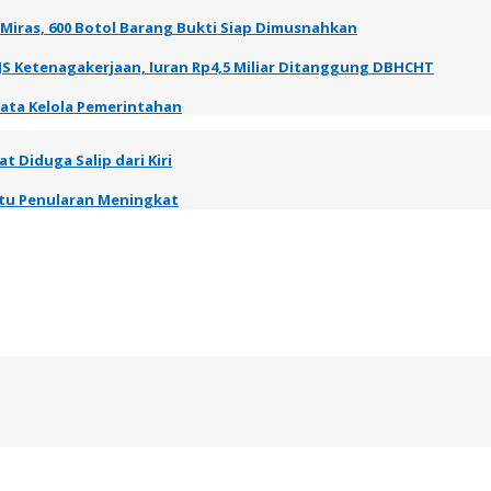
 Miras, 600 Botol Barang Bukti Siap Dimusnahkan
JS Ketenagakerjaan, Iuran Rp4,5 Miliar Ditanggung DBHCHT
Tata Kelola Pemerintahan
t Diduga Salip dari Kiri
entu Penularan Meningkat