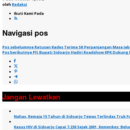
oleh
Redaksi
Ikuti Kami Pada
Navigasi pos
Pos sebelumnya
Ratusan Kades Terima SK Perpanjangan Masa Jaba
Pos berikutnya
Plt Bupati Sidoarjo Hadiri Roadshow KPK Dukung
Jangan Lewatkan
Nahas, Remaja 15 Tahun di Sidoarjo Tewas Terlindas Truk Fu
Kasus HIV di Sidoarjo Capai 7.230 Sejak 2001, Kemenkes: B