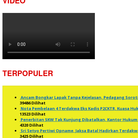
VIDEO
TERPOPULER
Ancam Bongkar Lapak Tanpa Kejelasan, Pedagang Soro
39486 Dilihat
Nota Pembelaan 4 Terdakwa Eks Kadis P2CKTR, Kuasa 
13523 Dilihat
Penerbitan SKW Tak Kunjung Dibatalkan, Kantor Hukum 
4320 Dilihat
Sri Setyo Pertiwi Opname, Jaksa Batal Hadirkan Terdakw
3425 Dilihat