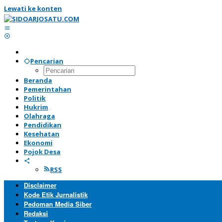
Lewati ke konten
Pencarian
Beranda
Pemerintahan
Politik
Hukrim
Olahraga
Pendidikan
Kesehatan
Ekonomi
Pojok Desa
RSS
Disclaimer
Kode Etik Jurnalistik
Pedoman Media Siber
Redaksi