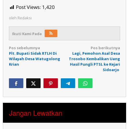
Post Views:
1,420
oleh
Redaksi
Ikuti Kami Pada
Navigasi
Pos sebelumnya
Pos berikutnya
Plt. Bupati Sidak RTLH Di
Lagi, Pemohon Asal Desa
pos
Wilayah Desa Watugolong
Trosobo Kembalikan Uang
Krian
Hasil Pungli PTSL ke Kejari
Sidoarjo
Jangan Lewatkan