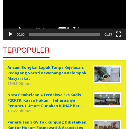
00:00
01:57
TERPOPULER
Ancam Bongkar Lapak Tanpa Kejelasan,
Pedagang Soroti Kewenangan Kelompok
Masyarakat
39485 Dilihat
Nota Pembelaan 4 Terdakwa Eks Kadis
P2CKTR, Kuasa Hukum : Seharusnya
Penuntut Umum Gunakan KUHAP Bar…
13522 Dilihat
Penerbitan SKW Tak Kunjung Dibatalkan,
Kantor Hukum Fatmawati & Associates