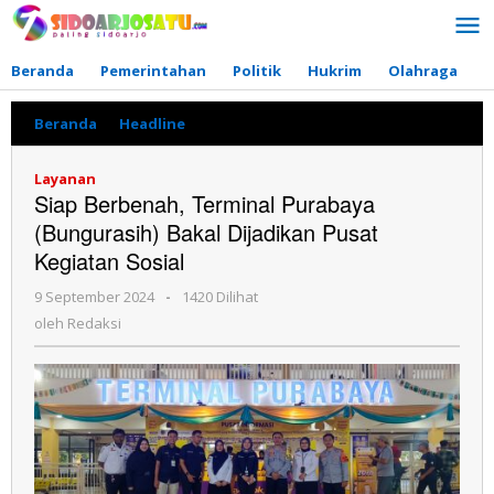
Lewati
ke
konten
Beranda
Pemerintahan
Politik
Hukrim
Olahraga
P
Beranda
»
Headline
»
Siap
Berbenah,
Terminal
Layanan
Purabaya
Siap Berbenah, Terminal Purabaya
(Bungurasih)
(Bungurasih) Bakal Dijadikan Pusat
Bakal
Dijadikan
Kegiatan Sosial
Pusat
Kegiatan
9 September 2024
oleh
-
1420 Dilihat
Sosial
Redaksi
oleh
Redaksi