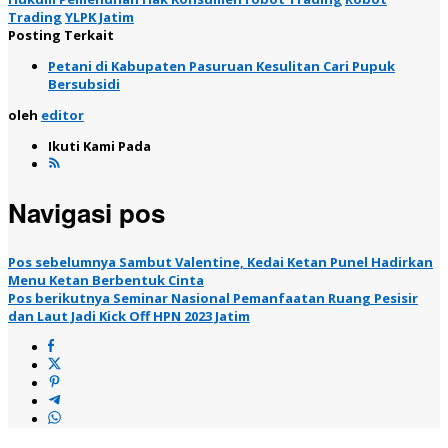
Trading
YLPK Jatim
Posting Terkait
Petani di Kabupaten Pasuruan Kesulitan Cari Pupuk
Bersubsidi
oleh
editor
Ikuti Kami Pada
Navigasi pos
Pos sebelumnya
Sambut Valentine, Kedai Ketan Punel Hadirkan
Menu Ketan Berbentuk Cinta
Pos berikutnya
Seminar Nasional Pemanfaatan Ruang Pesisir
dan Laut Jadi Kick Off HPN 2023 Jatim