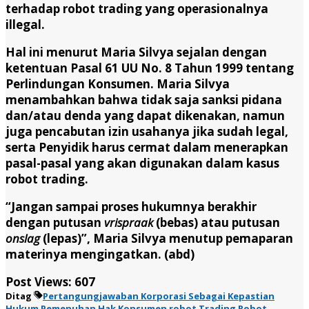
terhadap robot trading yang operasionalnya
illegal.
Hal ini menurut Maria Silvya sejalan dengan
ketentuan Pasal 61 UU No. 8 Tahun 1999 tentang
Perlindungan Konsumen. Maria Silvya
menambahkan bahwa tidak saja sanksi pidana
dan/atau denda yang dapat dikenakan, namun
juga pencabutan izin usahanya jika sudah legal,
serta Penyidik harus cermat dalam menerapkan
pasal-pasal yang akan digunakan dalam kasus
robot trading.
“Jangan sampai proses hukumnya berakhir
dengan putusan
vrispraak
(bebas) atau putusan
onslag
(lepas)”, Maria Silvya menutup pemaparan
materinya mengingatkan. (abd)
Post Views:
607
Ditag
Pertangungjawaban Korporasi Sebagai Kepastian
Hukum Pemenuhan Hak Konsumen robot Trading
Robot