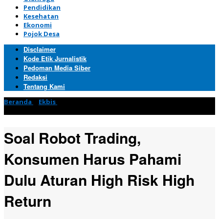
Pendidikan
Kesehatan
Ekonomi
Pojok Desa
Disclaimer
Kode Etik Jurnalistik
Pedoman Media Siber
Redaksi
Tentang Kami
Beranda
»
Ekbis
»
Soal Robot Trading, Konsumen Harus Pahami
Dulu Aturan High Risk High Return
Soal Robot Trading,
Konsumen Harus Pahami
Dulu Aturan High Risk High
Return