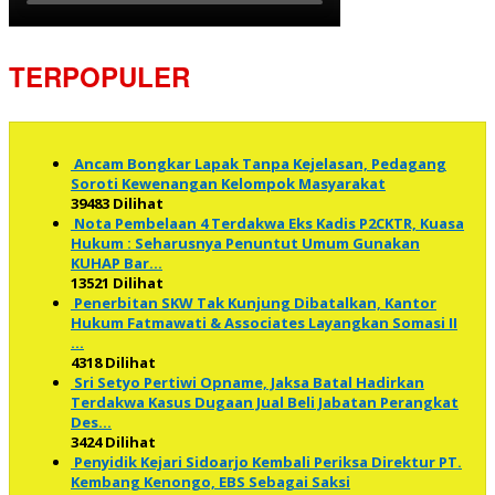
TERPOPULER
Ancam Bongkar Lapak Tanpa Kejelasan, Pedagang
Soroti Kewenangan Kelompok Masyarakat
39483 Dilihat
Nota Pembelaan 4 Terdakwa Eks Kadis P2CKTR, Kuasa
Hukum : Seharusnya Penuntut Umum Gunakan
KUHAP Bar…
13521 Dilihat
Penerbitan SKW Tak Kunjung Dibatalkan, Kantor
Hukum Fatmawati & Associates Layangkan Somasi II
…
4318 Dilihat
Sri Setyo Pertiwi Opname, Jaksa Batal Hadirkan
Terdakwa Kasus Dugaan Jual Beli Jabatan Perangkat
Des…
3424 Dilihat
Penyidik Kejari Sidoarjo Kembali Periksa Direktur PT.
Kembang Kenongo, EBS Sebagai Saksi