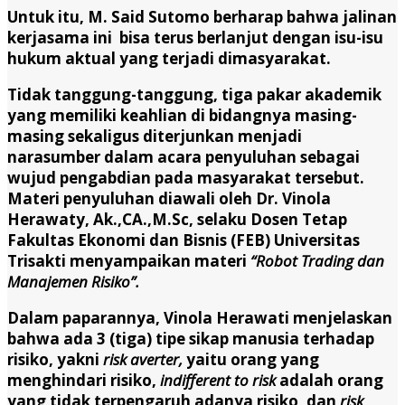
Untuk itu, M. Said Sutomo berharap bahwa jalinan
kerjasama ini bisa terus berlanjut dengan isu-isu
hukum aktual yang terjadi dimasyarakat.
Tidak tanggung-tanggung, tiga pakar akademik
yang memiliki keahlian di bidangnya masing-
masing sekaligus diterjunkan menjadi
narasumber dalam acara penyuluhan sebagai
wujud pengabdian pada masyarakat tersebut.
Materi penyuluhan diawali oleh Dr. Vinola
Herawaty, Ak.,CA.,M.Sc, selaku Dosen Tetap
Fakultas Ekonomi dan Bisnis (FEB) Universitas
Trisakti menyampaikan materi
“Robot Trading dan
Manajemen Risiko”.
Dalam paparannya, Vinola Herawati menjelaskan
bahwa ada 3 (tiga) tipe sikap manusia terhadap
risiko, yakni
risk
averter,
yaitu orang yang
menghindari risiko,
indifferent to risk
adalah orang
yang tidak terpengaruh adanya risiko, dan
risk