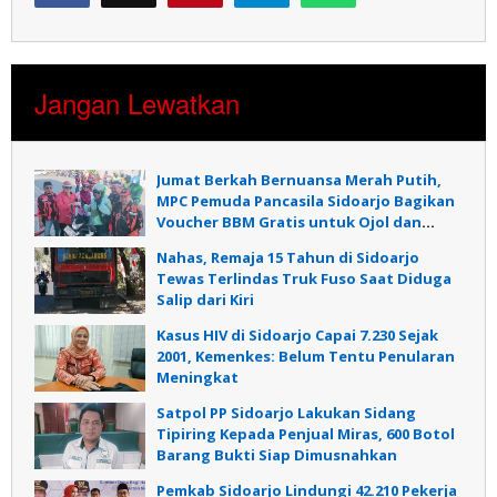
Jangan Lewatkan
Jumat Berkah Bernuansa Merah Putih,
MPC Pemuda Pancasila Sidoarjo Bagikan
Voucher BBM Gratis untuk Ojol dan
Warga
Nahas, Remaja 15 Tahun di Sidoarjo
Tewas Terlindas Truk Fuso Saat Diduga
Salip dari Kiri
Kasus HIV di Sidoarjo Capai 7.230 Sejak
2001, Kemenkes: Belum Tentu Penularan
Meningkat
Satpol PP Sidoarjo Lakukan Sidang
Tipiring Kepada Penjual Miras, 600 Botol
Barang Bukti Siap Dimusnahkan
Pemkab Sidoarjo Lindungi 42.210 Pekerja