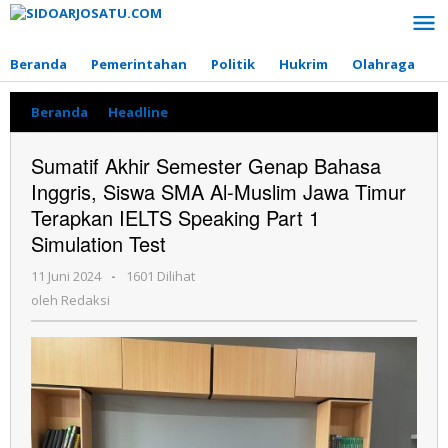
Lewati
ke
konten
Beranda
Pemerintahan
Politik
Hukrim
Olahraga
P
Beranda
»
Headline
»
Sumatif
Akhir
Semester
Sumatif Akhir Semester Genap Bahasa
Genap
Inggris, Siswa SMA Al-Muslim Jawa Timur
Bahasa
Inggris,
Terapkan IELTS Speaking Part 1
Siswa
Simulation Test
SMA
Al-
11 Juni 2024
oleh
-
1601 Dilihat
Muslim
Redaksi
oleh
Redaksi
Jawa
Timur
Terapkan
IELTS
Speaking
Part
1
Simulation