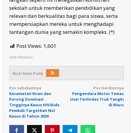
sekolah untuk memberikan pendidikan yang
relevan dan berkualitas bagi para siswa, serta
mempersiapkan mereka untuk menghadapi
tantangan dunia yang semakin kompleks. (*)
Post Views:
1,601
oleh
Redaksi
Ikuti Kami Pada
Navigasi
Pos sebelumnya
Pos berikutnya
Kecamatan Krian dan
Pengendara Motor Tewas
pos
Porong Dominasi
Usai Terlindas Truk Tangki
Tingginya Kasus HIV/Aids.
di Waru
Pemkab Targetkan Nol
Kasus di Tahun 2030