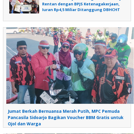
Rentan dengan BPJS Ketenagakerjaan,
Iuran Rp4,5 Miliar Ditanggung DBHCHT
Jumat Berkah Bernuansa Merah Putih, MPC Pemuda
Pancasila Sidoarjo Bagikan Voucher BBM Gratis untuk
Ojol dan Warga