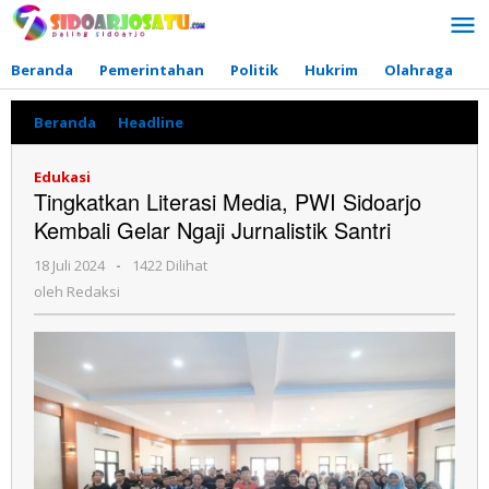
Lewati
ke
konten
Beranda
Pemerintahan
Politik
Hukrim
Olahraga
P
Beranda
»
Headline
»
Tingkatkan
Literasi
Media,
Edukasi
PWI
Tingkatkan Literasi Media, PWI Sidoarjo
Sidoarjo
Kembali Gelar Ngaji Jurnalistik Santri
Kembali
Gelar
18 Juli 2024
oleh
-
1422 Dilihat
Ngaji
Redaksi
Jurnalistik
oleh
Redaksi
Santri