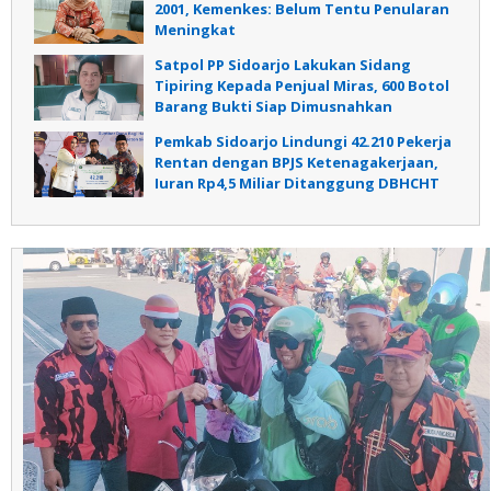
2001, Kemenkes: Belum Tentu Penularan
Meningkat
Satpol PP Sidoarjo Lakukan Sidang
Tipiring Kepada Penjual Miras, 600 Botol
Barang Bukti Siap Dimusnahkan
Pemkab Sidoarjo Lindungi 42.210 Pekerja
Rentan dengan BPJS Ketenagakerjaan,
Iuran Rp4,5 Miliar Ditanggung DBHCHT