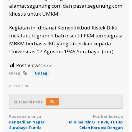
alamat segunung.com dan pasar.segunung.com
khusus untuk UMKM.
Kegiatan ini didanai Kemendikbud Ristek Dikti
melalui program hibah insentif PKM terintegrasi
MBKM berbasis IKU yang diberikan kepada
Universitas 17 Agustus 1945 Surabaya. (dur)
Post Views:
322
Ditag
Untag
oleh
editor
Ikuti Kami Pada
Navigasi
Pos sebelumnya
Pos berikutnya
Pengadilan Negeri
Minimalisir OTT KPK, Tutup
pos
Surabaya Tunda
Celah Korupsi Dengan