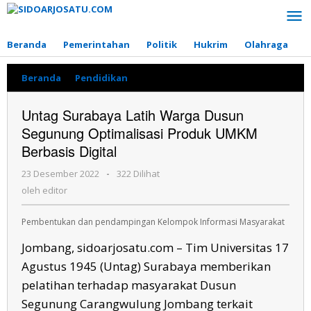
Lewati
ke
konten
Beranda
Pemerintahan
Politik
Hukrim
Olahraga
P
Beranda
»
Pendidikan
»
Untag
Surabaya
Latih
Untag Surabaya Latih Warga Dusun
Warga
Segunung Optimalisasi Produk UMKM
Dusun
Segunung
Berbasis Digital
Optimalisasi
Produk
23 Desember 2022
oleh
-
322 Dilihat
UMKM
editor
oleh
editor
Berbasis
Digital
Pembentukan dan pendampingan Kelompok Informasi Masyarakat
Jombang, sidoarjosatu.com – Tim Universitas 17
Agustus 1945 (Untag) Surabaya memberikan
pelatihan terhadap masyarakat Dusun
Segunung Carangwulung Jombang terkait