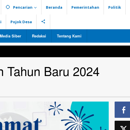
Pencarian
Beranda
Pemerintahan
Politik
i
Pojok Desa
Media Siber
Redaksi
Tentang Kami
n Tahun Baru 2024