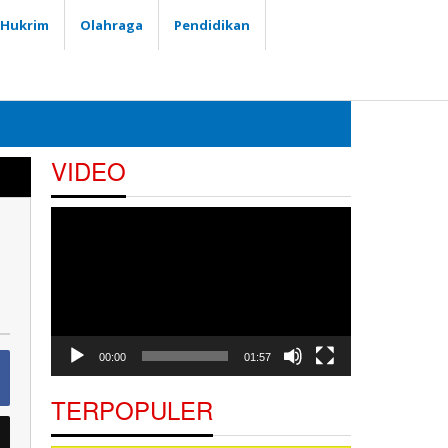
Hukrim
Olahraga
Pendidikan
VIDEO
Pemutar
Video
00:00
01:57
TERPOPULER