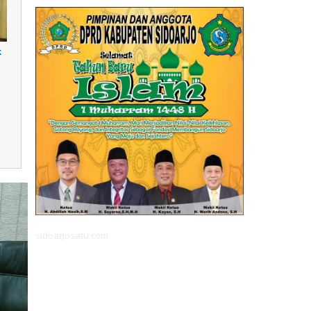
k
sidoarjosatu.com