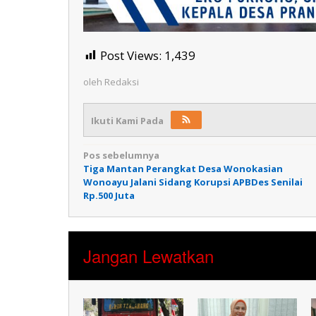
Post Views:
1,439
oleh
Redaksi
Ikuti Kami Pada
Navigasi
Pos sebelumnya
Tiga Mantan Perangkat Desa Wonokasian
pos
Wonoayu Jalani Sidang Korupsi APBDes Senilai
Rp.500 Juta
Jangan Lewatkan