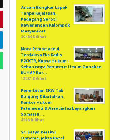
Ancam Bongkar Lapak
Tanpa Kejelasan,
Pedagang Soroti
Kewenangan Kelompok
Masyarakat
39484 Dilihat
Nota Pembelaan 4
Terdakwa Eks Kadis
P2CKTR, Kuasa Hukum :
Seharusnya Penuntut Umum Gunakan
KUHAP Bar…
13521 Dilihat
Penerbitan SKW Tak
Kunjung Dibatalkan,
Kantor Hukum
Fatmawati & Associates Layangkan
Somasi II …
4318 Dilihat
Sri Setyo Pertiwi
Opname, Jaksa Batal