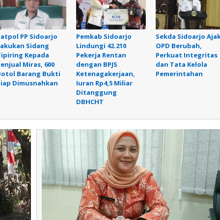
Satpol PP Sidoarjo
Pemkab Sidoarjo
Sekda Sidoarjo Aja
Lakukan Sidang
Lindungi 42.210
OPD Berubah,
Tipiring Kepada
Pekerja Rentan
Perkuat Integritas
enjual Miras, 600
dengan BPJS
dan Tata Kelola
Botol Barang Bukti
Ketenagakerjaan,
Pemerintahan
Siap Dimusnahkan
Iuran Rp4,5 Miliar
Ditanggung
DBHCHT