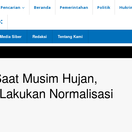
Pencarian
Beranda
Pemerintahan
Politik
Hukri
Media Siber
Redaksi
Tentang Kami
 Saat Musim Hujan,
Lakukan Normalisasi