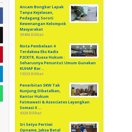
Ancam Bongkar Lapak
Tanpa Kejelasan,
Pedagang Soroti
Kewenangan Kelompok
Masyarakat
39486 Dilihat
Nota Pembelaan 4
Terdakwa Eks Kadis
P2CKTR, Kuasa Hukum :
Seharusnya Penuntut Umum Gunakan
KUHAP Bar…
13523 Dilihat
Penerbitan SKW Tak
Kunjung Dibatalkan,
Kantor Hukum
Fatmawati & Associates Layangkan
Somasi II …
4320 Dilihat
Sri Setyo Pertiwi
Opname, Jaksa Batal