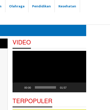
m
Olahraga
Pendidikan
Kesehatan
VIDEO
Pemutar
Video
00:00
01:57
TERPOPULER