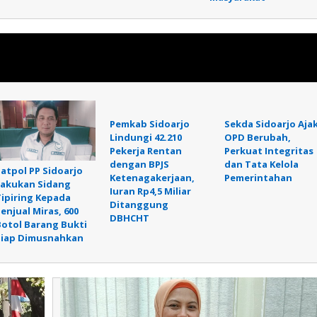
Pemkab Sidoarjo
Sekda Sidoarjo Aja
Lindungi 42.210
OPD Berubah,
Pekerja Rentan
Perkuat Integritas
dengan BPJS
dan Tata Kelola
Satpol PP Sidoarjo
Ketenagakerjaan,
Pemerintahan
Lakukan Sidang
Iuran Rp4,5 Miliar
Tipiring Kepada
Ditanggung
enjual Miras, 600
DBHCHT
Botol Barang Bukti
Siap Dimusnahkan