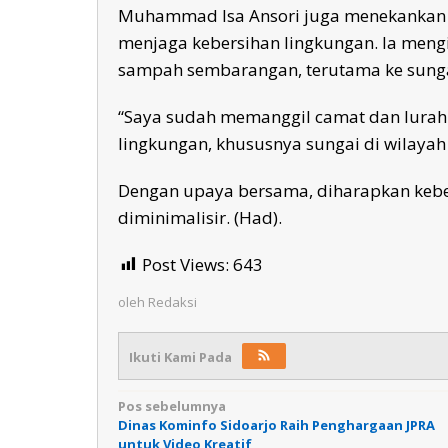
Muhammad Isa Ansori juga menekankan
menjaga kebersihan lingkungan. Ia men
sampah sembarangan, terutama ke sunga
“Saya sudah memanggil camat dan lurah 
lingkungan, khususnya sungai di wilayah
Dengan upaya bersama, diharapkan keber
diminimalisir. (Had).
Post Views:
643
oleh
Redaksi
Ikuti Kami Pada
Navigasi
Pos sebelumnya
Dinas Kominfo Sidoarjo Raih Penghargaan JPRA
pos
untuk Video Kreatif