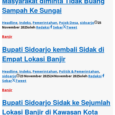
Masyarakat diminta Tidak Buang
Sampah Ke Sungai
Headline
,
Indeks
,
Pemerintahan
,
Pojok Desa
,
sidoarjo
25
November 2025
oleh
Redaksi
Sebar
Tweet
Banjir
Bupati Sidoarjo kembali Sidak di
Empat Lokasi Banjir
Headline
,
Indeks
,
Pemerintahan
,
Politik & Pemerintahan
,
sidoarjo
23 November 2025
24 November 2025
oleh
Redaksi
Sebar
Tweet
Banjir
Bupati Sidoarjo Sidak ke Sejumlah
Lokasi Banjir di Kawasan Kota