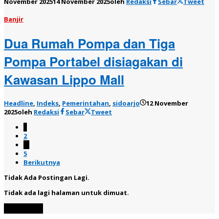
November 2025
14 November 2025
oleh
Redaksi
Sebar
Tweet
Banjir
Dua Rumah Pompa dan Tiga
Pompa Portabel disiagakan di
Kawasan Lippo Mall
Headline
,
Indeks
,
Pemerintahan
,
sidoarjo
12 November
2025
oleh
Redaksi
Sebar
Tweet
1
2
…
5
Berikutnya
Tidak Ada Postingan Lagi.
Tidak ada lagi halaman untuk dimuat.
Muat Lebih