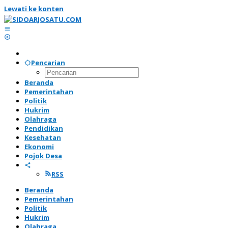
Lewati ke konten
Pencarian
Beranda
Pemerintahan
Politik
Hukrim
Olahraga
Pendidikan
Kesehatan
Ekonomi
Pojok Desa
RSS
Beranda
Pemerintahan
Politik
Hukrim
Olahraga