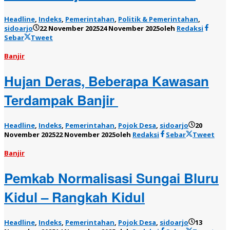
Headline
,
Indeks
,
Pemerintahan
,
Politik & Pemerintahan
,
sidoarjo
22 November 2025
24 November 2025
oleh
Redaksi
Sebar
Tweet
Banjir
Hujan Deras, Beberapa Kawasan
Terdampak Banjir
Headline
,
Indeks
,
Pemerintahan
,
Pojok Desa
,
sidoarjo
20
November 2025
22 November 2025
oleh
Redaksi
Sebar
Tweet
Banjir
Pemkab Normalisasi Sungai Bluru
Kidul – Rangkah Kidul
Headline
,
Indeks
,
Pemerintahan
,
Pojok Desa
,
sidoarjo
13