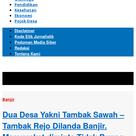
Pendidikan
Kesehatan
Ekonomi
Pojok Desa
Disclaimer
Kode Etik Jurnalistik
Pedoman Media Siber
Redaksi
Tentang Kami
Topik:
Banjir
Banjir
Dua Desa Yakni Tambak Sawah –
Tambak Rejo Dilanda Banjir.