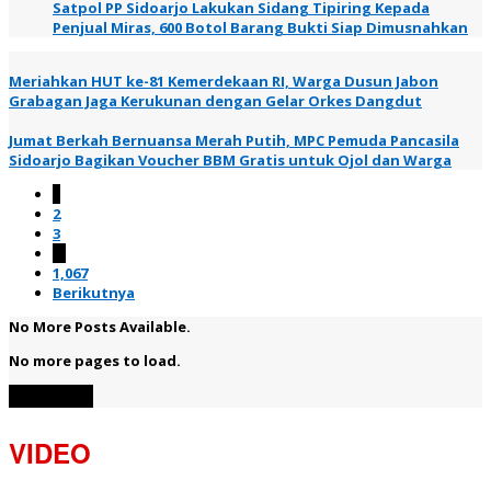
Satpol PP Sidoarjo Lakukan Sidang Tipiring Kepada
Penjual Miras, 600 Botol Barang Bukti Siap Dimusnahkan
Meriahkan HUT ke-81 Kemerdekaan RI, Warga Dusun Jabon
Grabagan Jaga Kerukunan dengan Gelar Orkes Dangdut
Jumat Berkah Bernuansa Merah Putih, MPC Pemuda Pancasila
Sidoarjo Bagikan Voucher BBM Gratis untuk Ojol dan Warga
1
2
3
…
1,067
Berikutnya
No More Posts Available.
No more pages to load.
View More
VIDEO