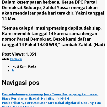
Dalam kesempatan berbeda, Ketua DPC Partai
Demokrat Sidoarjo, Zahlul Yussar mengatakan
akan mendaftar pada hari terakhir. Yakni tanggal
14 Mei.
“Semua caleg di masing-masing dapil sudah siap.
Kami memilih tanggal 14 karena sama dengan
nomor Partai Demokrat. Besok kami daftar
tanggal 14 Pukul 14.00 WIB,” tambah Zahlul. (Had)
Post Views:
1,051
oleh
Redaksi
Ikuti Kami Pada
Navigasi pos
Pos sebelumnya
Kemenag Jawa Timur Perpanjang Pelunasan
Biaya Perjalanan Ibadah Haji (Bipih) 1444 H
Pos berikutnya
ArtOs Nusantara Bakal Digelar di Gedung Tua
Pantai Boom Marina