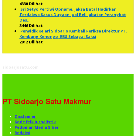
4330 Dilihat
Sri Setyo Pertiwi Opname, Jaksa Batal Hadirkan
Terdakwa Kasus Dugaan Jual Beli Jabatan Perangkat
Des…
3446 Dilihat
Penyidik Kejari Sidoarjo Kembali Periksa Direktur PT.
Kembang Kenongo, EBS Sebagai Saksi
2912 Dilihat
sidoarjosatu.com
PT Sidoarjo Satu Makmur
Disclaimer
Kode Etik Jurnalistik
Pedoman Media Siber
Redaksi