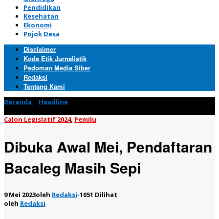
Pendidikan
Kesehatan
Ekonomi
Pojok Desa
Disclaimer
Kode Etik Jurnalistik
Pedoman Media Siber
Redaksi
Tentang Kami
Beranda
»
Headline
»
Dibuka Awal Mei, Pendaftaran Bacaleg
Masih Sepi
Calon Legislatif 2024
,
Pemilu
Dibuka Awal Mei, Pendaftaran
Bacaleg Masih Sepi
9 Mei 2023
oleh
Redaksi
-
1051 Dilihat
oleh
Redaksi