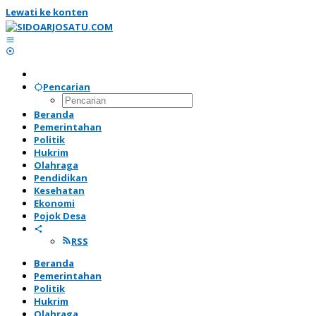
Lewati ke konten
Pencarian
Beranda
Pemerintahan
Politik
Hukrim
Olahraga
Pendidikan
Kesehatan
Ekonomi
Pojok Desa
RSS
Beranda
Pemerintahan
Politik
Hukrim
Olahraga