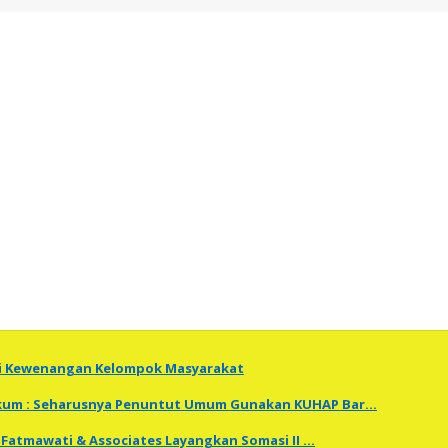
ti Kewenangan Kelompok Masyarakat
Hukum : Seharusnya Penuntut Umum Gunakan KUHAP Bar…
Fatmawati & Associates Layangkan Somasi II …