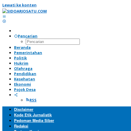
Lewati ke konten
Pencarian
Beranda
Pemerintahan
Politik
Hukrim
Olahraga
Pendidikan
Kesehatan
Ekonomi
Pojok Desa
RSS
Disclaimer
Kode Etik Jurnalistik
Pedoman Media Siber
Redaksi