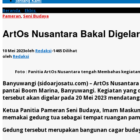
Tentang Kami
Beranda
»
Ekbis
»
ArtOs Nusantara Bakal Digelar di Gedung Tua 
Pameran
,
Seni Budaya
ArtOs Nusantara Bakal Digela
10 Mei 2023
oleh
Redaksi
-
1465 Dilihat
oleh
Redaksi
Foto : Panitia ArtOs Nusantara tengah Membahas kegiatan 
Banyuwangi (sidoarjosatu.com) –
ArtOs Nusantara 
pantai Boom Marina, Banyuwangi. Kegiatan yang dih
tersebut akan digelar pada 20 Mei 2023 mendatang
Ketua Panitia Pameran Seni Budaya, Imam Maskun 
memakai gedung tua sebagai tempat ruangan pame
Gedung tersebut merupakan bangunan cagar budaya