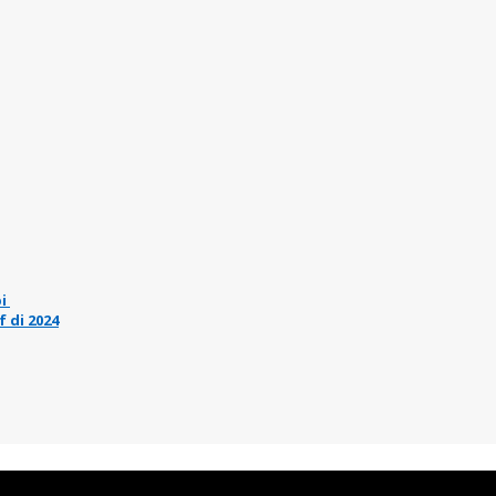
pi
 di 2024