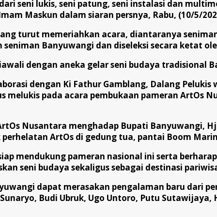
 seni lukis, seni patung, seni instalasi dan multim
 Imam Maskun dalam siaran persnya, Rabu, (10/5/202
yang turut memeriahkan acara, diantaranya seniman 
seniman Banyuwangi dan diseleksi secara ketat ol
awali dengan aneka gelar seni budaya tradisional B
aborasi dengan Ki Fathur Gamblang, Dalang Pelukis wa
s melukis pada acara pembukaan pameran ArtOs Nu
 ArtOs Nusantara menghadap Bupati Banyuwangi, Hj. 
perhelatan ArtOs di gedung tua, pantai Boom Marin
iap mendukung pameran nasional ini serta berhara
an seni budaya sekaligus sebagai destinasi pariwis
yuwangi dapat merasakan pengalaman baru dari pe
 Edi Sunaryo, Budi Ubruk, Ugo Untoro, Putu Sutawija