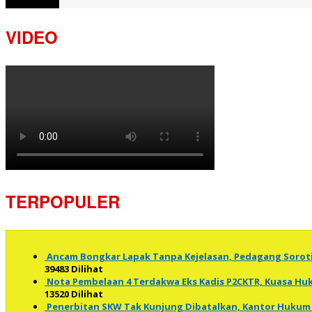
View More
VIDEO
TERPOPULER
Ancam Bongkar Lapak Tanpa Kejelasan, Pedagang Soro
39483 Dilihat
Nota Pembelaan 4 Terdakwa Eks Kadis P2CKTR, Kuasa 
13520 Dilihat
Penerbitan SKW Tak Kunjung Dibatalkan, Kantor Hukum 