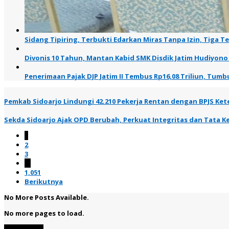
Sidang Tipiring, Terbukti Edarkan Miras Tanpa Izin, Tiga T
Divonis 10 Tahun, Mantan Kabid SMK Disdik Jatim Hudiyono
Penerimaan Pajak DJP Jatim II Tembus Rp16,08 Triliun, Tumbu
Pemkab Sidoarjo Lindungi 42.210 Pekerja Rentan dengan BPJS Ke
Sekda Sidoarjo Ajak OPD Berubah, Perkuat Integritas dan Tata K
1
2
3
…
1,051
Berikutnya
No More Posts Available.
No more pages to load.