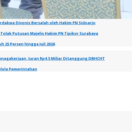
erdakwa Divonis Bersalah oleh Hakim PN Sidoarjo
 Tolak Putusan Majelis Hakim PN Tipikor Surabaya
h 25 Persen hingga Juli 2026
tenagakerjaan, Iuran Rp4,5 Miliar Ditanggung DBHCHT
elola Pemerintahan