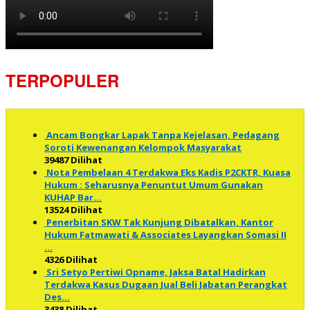
TERPOPULER
Ancam Bongkar Lapak Tanpa Kejelasan, Pedagang
Soroti Kewenangan Kelompok Masyarakat
39487 Dilihat
Nota Pembelaan 4 Terdakwa Eks Kadis P2CKTR, Kuasa
Hukum : Seharusnya Penuntut Umum Gunakan
KUHAP Bar…
13524 Dilihat
Penerbitan SKW Tak Kunjung Dibatalkan, Kantor
Hukum Fatmawati & Associates Layangkan Somasi II
…
4326 Dilihat
Sri Setyo Pertiwi Opname, Jaksa Batal Hadirkan
Terdakwa Kasus Dugaan Jual Beli Jabatan Perangkat
Des…
3438 Dilihat