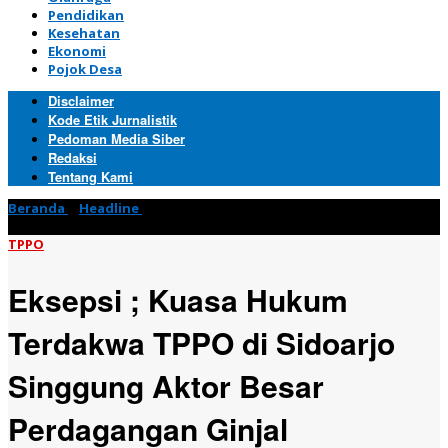
Pendidikan
Kesehatan
Ekonomi
Pojok Desa
Disclaimer
Kode Etik Jurnalistik
Pedoman Media Siber
Redaksi
Tentang Kami
Beranda
»
Headline
»
Eksepsi ; Kuasa Hukum Terdakwa TPPO di
Sidoarjo Singgung Aktor Besar Perdagangan Ginjal
TPPO
Eksepsi ; Kuasa Hukum
Terdakwa TPPO di Sidoarjo
Singgung Aktor Besar
Perdagangan Ginjal