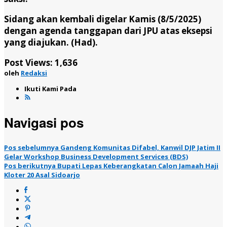
Sidang akan kembali digelar Kamis (8/5/2025)
dengan agenda tanggapan dari JPU atas eksepsi
yang diajukan. (Had).
Post Views:
1,636
oleh
Redaksi
Ikuti Kami Pada
Navigasi pos
Pos sebelumnya
Gandeng Komunitas Difabel, Kanwil DJP Jatim II
Gelar Workshop Business Development Services (BDS)
Pos berikutnya
Bupati Lepas Keberangkatan Calon Jamaah Haji
Kloter 20 Asal Sidoarjo