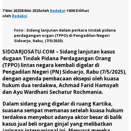
7 Mei 2025
8 Mei 2025
oleh
Redaksi
-
1636 Dilihat
oleh
Redaksi
Foto : Sidang lanjutan dalam perkara tindak pidana
perdagangan organ (TPPO) di Pengadilan Negeri
Sidoarjo, Rabu, (7/5/2025).
SIDOARJOSATU.COM –
Sidang lanjutan kasus
dugaan Tindak Pidana Perdagangan Orang
(TPPO) lintas negara kembali digelar di
Pengadilan Negeri (PN) Sidoarjo, Rabu (7/5/2025),
dengan agenda pembacaan eksepsi oleh kuasa
hukum dua terdakwa, Achmad Farid Hamsyah
dan Ayu Wardhani Sechatur Rochmania.
Dalam sidang yang digelar di ruang Kartika,
suasana sempat memanas setelah kuasa hukum
terdakwa menyebut adanya aktor besar di balik
kasus jual beli organ ginjal yang melibatkan
jaringan internasional ini. Menurut mereka,