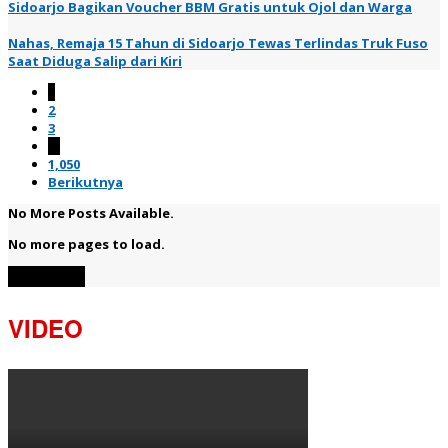
Sidoarjo Bagikan Voucher BBM Gratis untuk Ojol dan Warga
Nahas, Remaja 15 Tahun di Sidoarjo Tewas Terlindas Truk Fuso
Saat Diduga Salip dari Kiri
1
2
3
…
1,050
Berikutnya
No More Posts Available.
No more pages to load.
View More
VIDEO