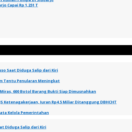
rjo Capai Rp 1,251 T
so Saat Diduga Salip dari Kiri
elum Tentu Penularan Meningkat
 Miras, 600 Botol Barang Bukti Siap Dimusnahkan
JS Ketenagakerjaan, Iuran Rp4,5 Miliar Ditanggung DBHCHT
Tata Kelola Pemerintahan
t Diduga Salip dari Kiri