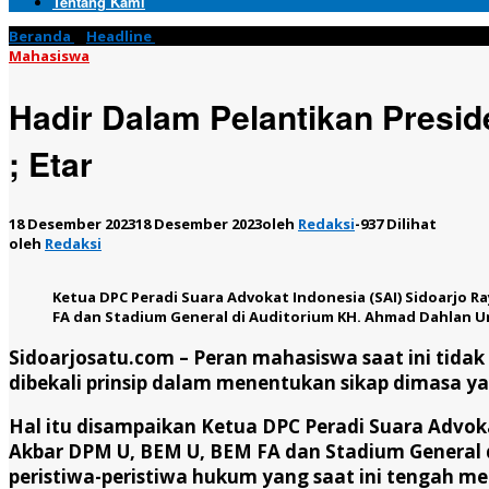
Tentang Kami
Beranda
»
Headline
»
Hadir Dalam Pelantikan Presiden Mahasiswa, 
Mahasiswa
Hadir Dalam Pelantikan Presid
; Etar
18 Desember 2023
18 Desember 2023
oleh
Redaksi
-
937 Dilihat
oleh
Redaksi
Ketua DPC Peradi Suara Advokat Indonesia (SAI) Sidoarjo Ra
FA dan Stadium General di Auditorium KH. Ahmad Dahlan Un
Sidoarjosatu.com –
Peran mahasiswa saat ini tidak
dibekali prinsip dalam menentukan sikap dimasa y
Hal itu disampaikan Ketua DPC Peradi Suara Advokat
Akbar DPM U, BEM U, BEM FA dan Stadium General 
peristiwa-peristiwa hukum yang saat ini tengah me