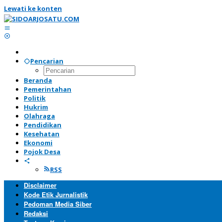
Lewati ke konten
Pencarian
Beranda
Pemerintahan
Politik
Hukrim
Olahraga
Pendidikan
Kesehatan
Ekonomi
Pojok Desa
RSS
Disclaimer
Kode Etik Jurnalistik
Pedoman Media Siber
Redaksi