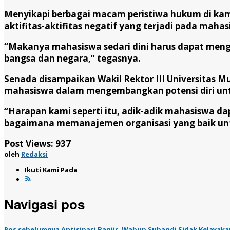
Menyikapi berbagai macam peristiwa hukum di kam
aktifitas-aktifitas negatif yang terjadi pada mahas
“Makanya mahasiswa sedari dini harus dapat meng
bangsa dan negara,” tegasnya.
Senada disampaikan Wakil Rektor III Universitas 
mahasiswa dalam mengembangkan potensi diri unt
“Harapan kami seperti itu, adik-adik mahasiswa d
bagaimana memanajemen organisasi yang baik unt
Post Views:
937
oleh
Redaksi
Ikuti Kami Pada
Navigasi pos
Pos sebelumnya
Antisipasi Banjir, Wabup Subandi Sidak Kelayak