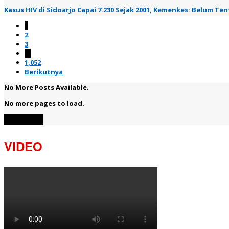
Kasus HIV di Sidoarjo Capai 7.230 Sejak 2001, Kemenkes: Belum T
1
2
3
…
1,052
Berikutnya
No More Posts Available.
No more pages to load.
View More
VIDEO