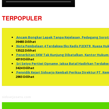
TERPOPULER
Ancam Bongkar Lapak Tanpa Kejelasan, Pedagang Soro
39485 Dilihat
Nota Pembelaan 4 Terdakwa Eks Kadis P2CKTR, Kuasa 
13522 Dilihat
Penerbitan SKW Tak Kunjung Dibatalkan, Kantor Hukum 
4319 Dilihat
Sri Setyo Pertiwi Opname, Jaksa Batal Hadirkan Terdakw
3424 Dilihat
Penyidik Kejari Sidoarjo Kembali Periksa Direktur PT. K
2903 Dilihat
sidoarjosatu.com