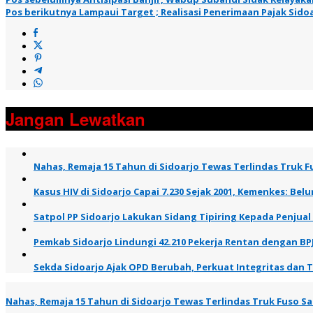
Pos berikutnya
Lampaui Target ; Realisasi Penerimaan Pajak Sidoa
Jangan Lewatkan
Nahas, Remaja 15 Tahun di Sidoarjo Tewas Terlindas Truk Fu
Kasus HIV di Sidoarjo Capai 7.230 Sejak 2001, Kemenkes: B
Satpol PP Sidoarjo Lakukan Sidang Tipiring Kepada Penjual
Pemkab Sidoarjo Lindungi 42.210 Pekerja Rentan dengan BP
Sekda Sidoarjo Ajak OPD Berubah, Perkuat Integritas dan 
Nahas, Remaja 15 Tahun di Sidoarjo Tewas Terlindas Truk Fuso Saa