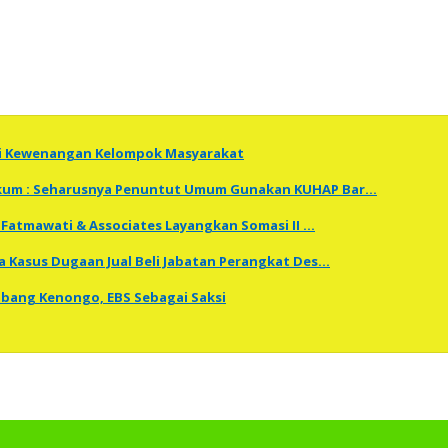
ti Kewenangan Kelompok Masyarakat
Hukum : Seharusnya Penuntut Umum Gunakan KUHAP Bar…
Fatmawati & Associates Layangkan Somasi II …
a Kasus Dugaan Jual Beli Jabatan Perangkat Des…
embang Kenongo, EBS Sebagai Saksi