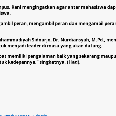
pus, Reni mengingatkan agar antar mahasiswa dap
iswa.
ambil peran, mengambil peran dan mengambil peran,
Muhammadiyah Sidoarjo, Dr. Nurdiansyah, M.Pd., m
uk menjadi leader di masa yang akan datang.
apat memiliki pengalaman baik yang sekarang maupu
uk kedepannya,” singkatnya. (Had).
an Rumah Pompa Di Sidoarjo