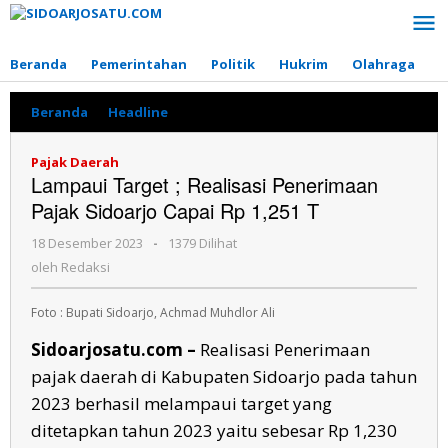
Lewati
ke
konten
Beranda
Pemerintahan
Politik
Hukrim
Olahraga
P
Beranda
»
Headline
»
Lampaui
Target
;
Pajak Daerah
Realisasi
Lampaui Target ; Realisasi Penerimaan
Penerimaan
Pajak Sidoarjo Capai Rp 1,251 T
Pajak
Sidoarjo
18 Desember 2023
oleh
-
1379 Dilihat
Capai
Redaksi
Rp
oleh
Redaksi
1,251
T
Foto : Bupati Sidoarjo, Achmad Muhdlor Ali
Sidoarjosatu.com –
Realisasi Penerimaan
pajak daerah di Kabupaten Sidoarjo pada tahun
2023 berhasil melampaui target yang
ditetapkan tahun 2023 yaitu sebesar Rp 1,230