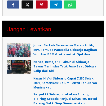
Jangan Lewatkan
Jumat Berkah Bernuansa Merah Putih,
MPC Pemuda Pancasila Sidoarjo Bagikan
Voucher BBM Gratis untuk Ojol dan
Warga
Nahas, Remaja 15 Tahun di Sidoarjo
Tewas Terlindas Truk Fuso Saat Diduga
Salip dari Kiri
Kasus HIV di Sidoarjo Capai 7.230 Sejak
2001, Kemenkes: Belum Tentu Penularan
Meningkat
Satpol PP Sidoarjo Lakukan Sidang
Tipiring Kepada Penjual Miras, 600 Botol
Barang Bukti Siap Dimusnahkan