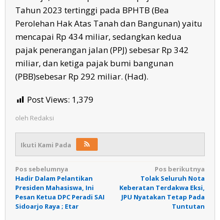
Tahun 2023 tertinggi pada BPHTB (Bea
Perolehan Hak Atas Tanah dan Bangunan) yaitu
mencapai Rp 434 miliar, sedangkan kedua
pajak penerangan jalan (PPJ) sebesar Rp 342
miliar, dan ketiga pajak bumi bangunan
(PBB)sebesar Rp 292 miliar. (Had).
Post Views:
1,379
oleh
Redaksi
Ikuti Kami Pada
Navigasi
Pos sebelumnya
Pos berikutnya
Hadir Dalam Pelantikan
Tolak Seluruh Nota
pos
Presiden Mahasiswa, Ini
Keberatan Terdakwa Eksi,
Pesan Ketua DPC Peradi SAI
JPU Nyatakan Tetap Pada
Sidoarjo Raya ; Etar
Tuntutan