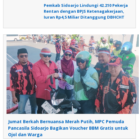
Pemkab Sidoarjo Lindungi 42.210 Pekerja
Rentan dengan BPJS Ketenagakerjaan,
Iuran Rp4,5 Miliar Ditanggung DBHCHT
Jumat Berkah Bernuansa Merah Putih, MPC Pemuda
Pancasila Sidoarjo Bagikan Voucher BBM Gratis untuk
Ojol dan Warga