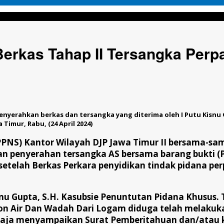
I Tersangka Perpajakan Ke Kejari Sidoarjo
Berkas Tahap II Tersangka Perp
menyerahkan berkas dan tersangka yang diterima oleh I Putu Kisn
Timur, Rabu, (24 April 2024)
(PPNS) Kantor Wilayah DJP Jawa Timur II bersama-sam
 penyerahan tersangka AS bersama barang bukti (Pe
setelah Berkas Perkara penyidikan tindak pidana per
isnu Gupta, S.H. Kasubsie Penuntutan Pidana Khusus
don Air Dan Wadah Dari Logam diduga telah melakuk
ja menyampaikan Surat Pemberitahuan dan/atau ket