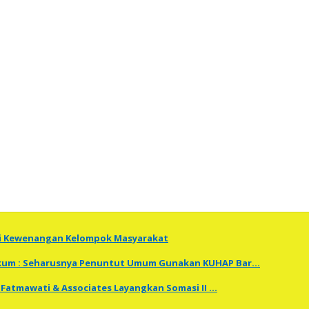
ti Kewenangan Kelompok Masyarakat
Hukum : Seharusnya Penuntut Umum Gunakan KUHAP Bar…
Fatmawati & Associates Layangkan Somasi II …