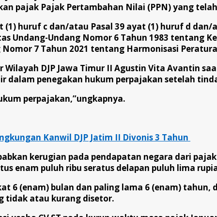
an pajak Pajak Pertambahan Nilai (PPN) yang telah
(1) huruf c dan/atau Pasal 39 ayat (1) huruf d dan/
atas Undang-Undang Nomor 6 Tahun 1983 tentang K
Nomor 7 Tahun 2021 tentang Harmonisasi Peraturan
Wilayah DJP Jawa Timur II Agustin Vita Avantin sa
hir dalam penegakan hukum perpajakan setelah tinda
hukum perpajakan,”ungkapnya.
ingkungan Kanwil DJP Jatim II Divonis 3 Tahun
abkan kerugian pada pendapatan negara dari pajak 
tus enam puluh ribu seratus delapan puluh lima rupia
t 6 (enam) bulan dan paling lama 6 (enam) tahun, da
g tidak atau kurang disetor.