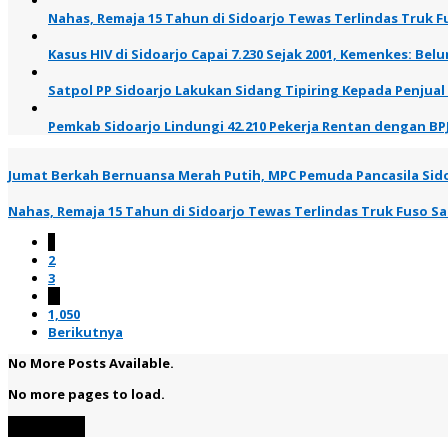
Nahas, Remaja 15 Tahun di Sidoarjo Tewas Terlindas Truk Fu
Kasus HIV di Sidoarjo Capai 7.230 Sejak 2001, Kemenkes: B
Satpol PP Sidoarjo Lakukan Sidang Tipiring Kepada Penjual
Pemkab Sidoarjo Lindungi 42.210 Pekerja Rentan dengan BP
Jumat Berkah Bernuansa Merah Putih, MPC Pemuda Pancasila Sid
Nahas, Remaja 15 Tahun di Sidoarjo Tewas Terlindas Truk Fuso Saa
1
2
3
…
1,050
Berikutnya
No More Posts Available.
No more pages to load.
View More