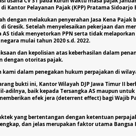
kasi usaha CV ST pada kurun waktu masa pajak Januar
di Kantor Pelayanan Pajak (KPP) Pratama Sidoarjo 
lah dengan melakukan penyerahan Jasa Kena Pajak 
 MI di Gresik. Setelah menyelesaikan pekerjaan dan 
a AS tidak menyetorkan PPN serta tidak melaporkan
egara mulai tahun 2020 s.d. 2022.
saan dan kepolisian atas keberhasilan dalam pena
 dengan otoritas pajak.
san kami dalam penegakan hukum perpajakan di wila
ang bukti ini, Kantor Wilayah DJP Jawa Timur II be
-adilnya, baik kepada Tersangka AS maupun untuk ha
emberikan efek jera (deterrent effect) bagi Wajib 
raktek yang bertentangan dengan ketentuan perpaja
lengkap, dan jelas merupakan faktor utama Bangsa