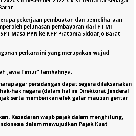
i 2020 s.d Desember 2022. CV ST terdaftar sebagai
Barat.
berupa pekerjaan pembuatan dan pemeliharaan
memperoleh pelunasan pembayaran dari PT MI
 SPT Masa PPN ke KPP Pratama Sidoarjo Barat
nganan perkara ini yang merupakan wujud
yah Jawa Timur” tambahnya.
rharap agar persidangan dapat segera dilaksanakan
k-hak negara (dalam hal ini Direktorat Jenderal
Pajak serta memberikan efek getar maupun gentar
kan. Kesadaran wajib pajak dalam menghitung,
 Indonesia dalam mewujudkan Pajak Kuat