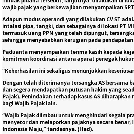
Tindak pidana tersebut, lanjutnya, dilakukan di lo
wajib pajak yang berkewajiban menyampaikan SPT 
Adapun modus operandi yang dilakukan CV ST ada
intalasi pipa, tangki, dan sebagainya di lokasi PT
termasuk uang PPN yang telah dipungut, tersangk
sehingga menyebabkan kerugian pada pendapatan n
Paduanta menyampaikan terima kasih kepada kejak
komitmen koordinasi antara aparat penegak hukum
“Keberhasilan ini sekaligus menunjukkan keseriu
Dengan telah diterimanya tersangka AS bersama bar
dan segera mendapatkan putusan hakim yang seadil
Pajak). Penindakan terhadap kasus AS diharapkan m
bagi Wajib Pajak lain.
“Wajib Pajak diimbau untuk menghindari segala p
menyetor dan melaporkan pajaknya secara benar, 
Indonesia Maju,” tandasnya. (Had).