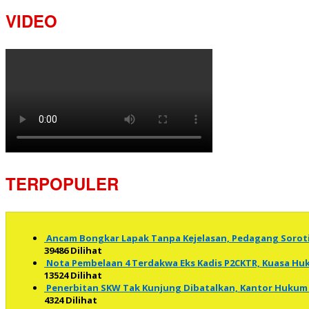
VIDEO
TERPOPULER
Ancam Bongkar Lapak Tanpa Kejelasan, Pedagang Soro
39486 Dilihat
Nota Pembelaan 4 Terdakwa Eks Kadis P2CKTR, Kuasa 
13524 Dilihat
Penerbitan SKW Tak Kunjung Dibatalkan, Kantor Hukum 
4324 Dilihat