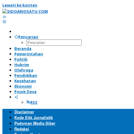
Lewati ke konten
Pencarian
Beranda
Pemerintahan
Politik
Hukrim
Olahraga
Pendidikan
Kesehatan
Ekonomi
Pojok Desa
RSS
Disclaimer
Kode Etik Jurnalistik
Pedoman Media Siber
Redaksi