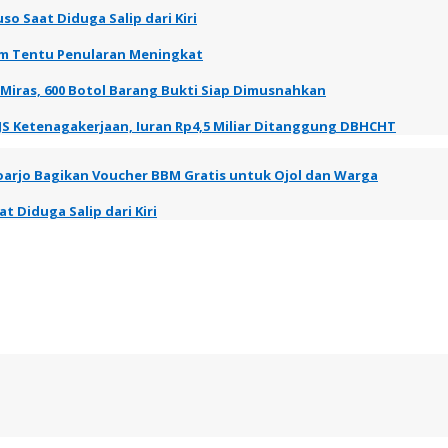
so Saat Diduga Salip dari Kiri
elum Tentu Penularan Meningkat
 Miras, 600 Botol Barang Bukti Siap Dimusnahkan
JS Ketenagakerjaan, Iuran Rp4,5 Miliar Ditanggung DBHCHT
oarjo Bagikan Voucher BBM Gratis untuk Ojol dan Warga
t Diduga Salip dari Kiri