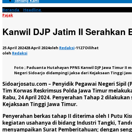
Tentang Kami
Beranda
»
Headline
»
Kanwil DJP Jatim II Serahkan Berkas Tahap I
Pajak
Kanwil DJP Jatim II Serahkan 
25 April 2024
28 April 2024
oleh
Redaksi
-
1127 Dilihat
oleh
Redaksi
Foto ; Paduanta Hutahayan PPNS Kanwil DJP Jawa Timur II 
Negeri Sidoarjo didampingi jaksa dari Kejaksaan Tinggi Jawa 
Sidoarjosatu.com –
Penyidik Pegawai Negeri Sipil 
Tim Korwas Reskrimsus Polda Jawa Timur melakukan
Rabu, 24 April 2024. Penyerahan Tahap 2 dilakukan 
Kejaksaan Tinggi Jawa Timur.
Penyerahan berkas tahap II diterima oleh I Putu K
kegiatan usahanya di bidang Industri Tangki, Tan
menyampaikan Surat Pemberitahuan; dengan senga