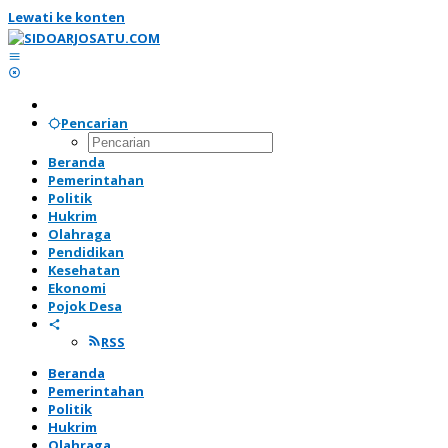
Lewati ke konten
Pencarian
Beranda
Pemerintahan
Politik
Hukrim
Olahraga
Pendidikan
Kesehatan
Ekonomi
Pojok Desa
RSS
Beranda
Pemerintahan
Politik
Hukrim
Olahraga