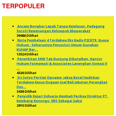
TERPOPULER
Ancam Bongkar Lapak Tanpa Kejelasan, Pedagang
Soroti Kewenangan Kelompok Masyarakat
39486 Dilihat
Nota Pembelaan 4 Terdakwa Eks Kadis P2CKTR, Kuasa
Hukum : Seharusnya Penuntut Umum Gunakan
KUHAP Bar…
13524 Dilihat
Penerbitan SKW Tak Kunjung Dibatalkan, Kantor
Hukum Fatmawati & Associates Layangkan Somasi II
…
4326 Dilihat
Sri Setyo Pertiwi Opname, Jaksa Batal Hadirkan
Terdakwa Kasus Dugaan Jual Beli Jabatan Perangkat
Des…
3438 Dilihat
Penyidik Kejari Sidoarjo Kembali Periksa Direktur PT.
Kembang Kenongo, EBS Sebagai Saksi
2910 Dilihat