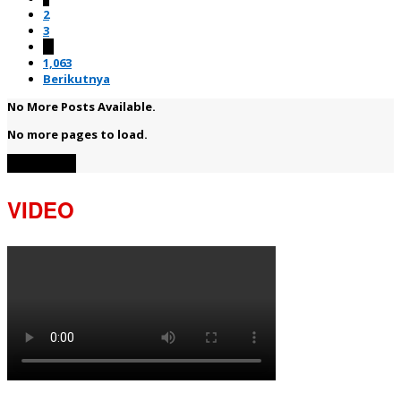
2
3
…
1,063
Berikutnya
No More Posts Available.
No more pages to load.
View More
VIDEO