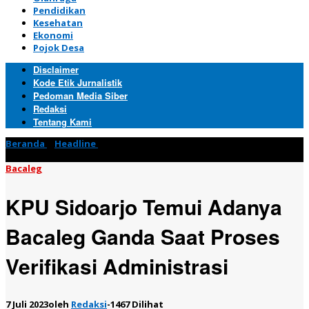
Pendidikan
Kesehatan
Ekonomi
Pojok Desa
Disclaimer
Kode Etik Jurnalistik
Pedoman Media Siber
Redaksi
Tentang Kami
Beranda
»
Headline
»
KPU Sidoarjo Temui Adanya Bacaleg Ganda
Saat Proses Verifikasi Administrasi
Bacaleg
KPU Sidoarjo Temui Adanya
Bacaleg Ganda Saat Proses
Verifikasi Administrasi
7 Juli 2023
oleh
Redaksi
-
1467 Dilihat