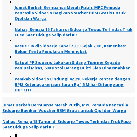
Jumat Berkah Bernuansa Merah Putih, MPC Pemuda
Pancasila Sidoarjo Bagikan Voucher BBM Gratis untuk
Ojol dan Warga
Nahas, Remaja 15 Tahun di Sidoarjo Tewas Terlindas Truk
Fuso Saat Diduga Salip dari Kiri
Kasus HIV di Sidoarjo Capai 7.230 Sejak 2001, Kemenkes:
Belum Tentu Penularan Meningkat
Satpol PP Sidoarjo Lakukan Sidang Tipiring Kepada
Penjual Miras, 600 Botol Barang Bukti Siap Dimusnahkan
Pemkab Sidoarjo Lindungi 42.210 Pekerja Rentan dengan
BPJS Ketenagakerjaan, Iuran Rp4,5 Miliar Ditanggung
DBHCHT
Jumat Berkah Bernuansa Merah Putih, MPC Pemuda Pancasila
Sidoarjo Bagikan Voucher BBM Gratis untuk Ojol dan Warga
Nahas, Remaja 15 Tahun di Sidoarjo Tewas Terlindas Truk Fuso
Saat Diduga Salip dari Kiri
1