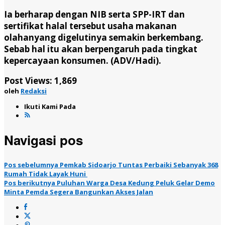
Ia berharap dengan NIB serta SPP-IRT dan
sertifikat halal tersebut usaha makanan
olahanyang digelutinya semakin berkembang.
Sebab hal itu akan berpengaruh pada tingkat
kepercayaan konsumen. (ADV/Hadi).
Post Views:
1,869
oleh
Redaksi
Ikuti Kami Pada
Navigasi pos
Pos sebelumnya
Pemkab Sidoarjo Tuntas Perbaiki Sebanyak 368
Rumah Tidak Layak Huni
Pos berikutnya
Puluhan Warga Desa Kedung Peluk Gelar Demo
Minta Pemda Segera Bangunkan Akses Jalan