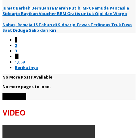
Jumat Berkah Bernuansa Merah Putih, MPC Pemuda Pancasila
Sidoarjo Bagikan Voucher BBM Gratis untuk Ojol dan Warga
Nahas, Remaja 15 Tahun di Sidoarjo Tewas Terlindas Truk Fuso
Saat Diduga Salip dari Kiri
1
2
3
…
1,059
Berikutnya
No More Posts Available.
No more pages to load.
View More
VIDEO