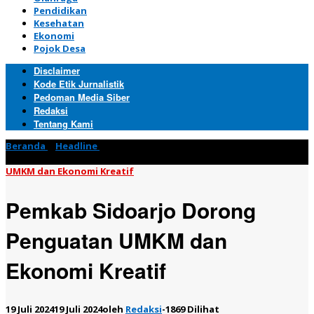
Pendidikan
Kesehatan
Ekonomi
Pojok Desa
Disclaimer
Kode Etik Jurnalistik
Pedoman Media Siber
Redaksi
Tentang Kami
Beranda
»
Headline
»
Pemkab Sidoarjo Dorong Penguatan
UMKM dan Ekonomi Kreatif
UMKM dan Ekonomi Kreatif
Pemkab Sidoarjo Dorong
Penguatan UMKM dan
Ekonomi Kreatif
19 Juli 2024
19 Juli 2024
oleh
Redaksi
-
1869 Dilihat