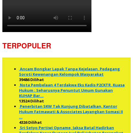
TERPOPULER
Ancam Bongkar Lapak Tanpa Kejelasan, Pedagang
Soroti Kewenangan Kelompok Masyarakat
39486 Dilihat
Nota Pembelaan 4 Terdakwa Eks Kadis P2CKTR, Kuasa
Hukum : Seharusnya Penuntut Umum Gunakan
KUHAP Bar…
13524 Dilihat
Penerbitan SKW Tak Kunjung Dibatalkan, Kantor
Hukum Fatmawati & Associates Layangkan Somasi II
…
4326 Dilihat
Sri Setyo Pertiwi Opname, Jaksa Batal Hadirkan
Terdakwa Kasus Dugaan Jual Beli Jabatan Perangkat