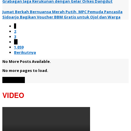
Grabagan Jaga Kerukunan dengan Gelar Orkes Dangdut
Jumat Berkah Bernuansa Merah Putih, MPC Pemuda Pancasila
Sidoarjo Bagikan Voucher BBM Gratis untuk Ojol dan Warga
1
2
3
…
1,059
Berikutnya
No More Posts Available.
No more pages to load.
View More
VIDEO