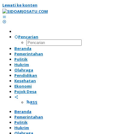
Lewati ke konten
Pencarian
Beranda
Pemerintahan
Politik
Hukrim
Olahraga
Pendidikan
Kesehatan
Ekonomi
Pojok Desa
RSS
Beranda
Pemerintahan
Politik
Hukrim
Olahraga