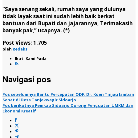
“Saya senang sekali, rumah saya yang dulunya
tidak layak saat ini sudah lebih baik berkat
bantuan dari Bupati dan jajarannya, Terimakasih
banyak pak,” ucapnya. (*)
Post Views:
1,705
oleh
Redaksi
Ikuti Kami Pada
Navigasi pos
Pos sebelumnya
Bantu Percepatan ODF, Dr. Koen Tinjau Jamban
Sehat di Desa Tanjekwagir Sidoarjo
Pos berikutnya
Pemkab Sidoarjo Dorong Penguatan UMKM dan
Ekonomi Kreatif