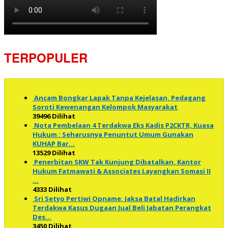
TERPOPULER
Ancam Bongkar Lapak Tanpa Kejelasan, Pedagang
Soroti Kewenangan Kelompok Masyarakat
39496 Dilihat
Nota Pembelaan 4 Terdakwa Eks Kadis P2CKTR, Kuasa
Hukum : Seharusnya Penuntut Umum Gunakan
KUHAP Bar…
13529 Dilihat
Penerbitan SKW Tak Kunjung Dibatalkan, Kantor
Hukum Fatmawati & Associates Layangkan Somasi II
…
4333 Dilihat
Sri Setyo Pertiwi Opname, Jaksa Batal Hadirkan
Terdakwa Kasus Dugaan Jual Beli Jabatan Perangkat
Des…
3450 Dilihat