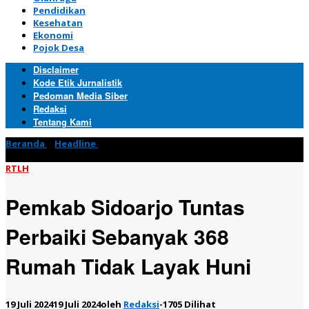
Pendidikan
Kesehatan
Ekonomi
Pojok Desa
Disclaimer
Kode Etik Jurnalistik
Pedoman Media Siber
Redaksi
Tentang Kami
Beranda
»
Headline
»
Pemkab Sidoarjo Tuntas Perbaiki
Sebanyak 368 Rumah Tidak Layak Huni
RTLH
Pemkab Sidoarjo Tuntas
Perbaiki Sebanyak 368
Rumah Tidak Layak Huni
19 Juli 2024
19 Juli 2024
oleh
Redaksi
-
1705 Dilihat