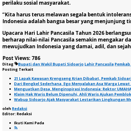
perilaku sosial masyarakat.
“Kita harus terus melawan segala bentuk intolera
Indonesia adalah bangsa besar yang menjunjung ting
Upacara Hari Lahir Pancasila Tahun 2026 berlangs
berharap nilai-nilai Pancasila semakin mengakar
mewujudkan Indonesia yang damai, adil, dan sejaht
Post Views:
786
Ditag
Bupati dan Wakil Bupati Sidoarjo
Lahir Pancasila
Pemkab 
Posting Terkait
21 Lapak Kawasan Krengseng Krian Dibabat, Pemkab Sidoarjo
Dari Bengkel Sederhana, Ego Menyalakan Asa Warga Lewat
Menguatkan Desa, Menginspirasi Indonesia: Rektor UMAHA
Klaim Hak Waris Belum Dipenuhi, Ahli Waris Ajukan Pembloki
Wabup Sidoarjo Ajak Masyarakat Lestarikan Lingkungan M
oleh
Redaksi
Editor: Redaksi
Ikuti Kami Pada