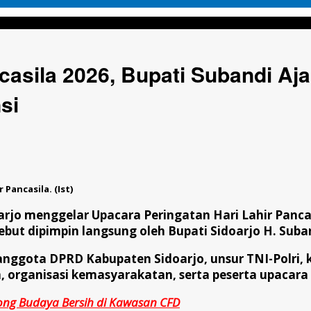
Bupati Subandi Ajak Masyarakat Perkuat Persatuan dan Lawan Intol
casila 2026, Bupati Subandi Aj
si
Pancasila. (Ist)
jo menggelar Upacara Peringatan Hari Lahir Pancasi
but dipimpin langsung oleh Bupati Sidoarjo H. Suba
, anggota DPRD Kabupaten Sidoarjo, unsur TNI-Polri,
organisasi kemasyarakatan, serta peserta upacara
ong Budaya Bersih di Kawasan CFD