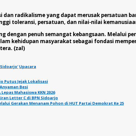
nsi dan radikalisme yang dapat merusak persatuan b
gi toleransi, persatuan, dan nilai-nilai kemanusiaa
ung dengan penuh semangat kebangsaan. Melalui per
 dalam kehidupan masyarakat sebagai fondasi mempe
era. (zal)
Sidoarjo'
Upacara
 Putus Jejak Lokalisasi
 Anyaman Besi
 Lepas Mahasiswa KKN 2026
ran Letter C di BPN Sidoarjo
elalui Gerakan Menanam Pohon di HUT Partai Demokrat Ke 25