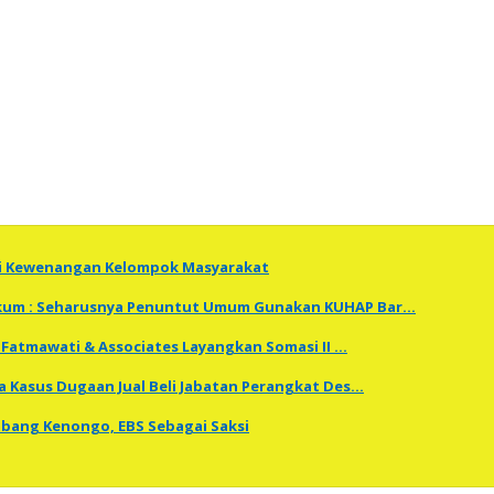
ti Kewenangan Kelompok Masyarakat
Hukum : Seharusnya Penuntut Umum Gunakan KUHAP Bar…
Fatmawati & Associates Layangkan Somasi II …
a Kasus Dugaan Jual Beli Jabatan Perangkat Des…
embang Kenongo, EBS Sebagai Saksi