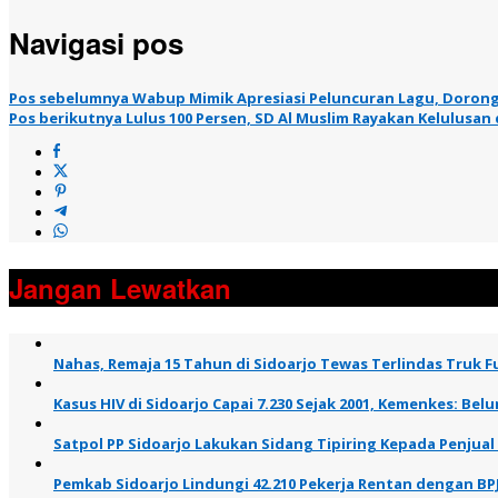
Navigasi pos
Pos sebelumnya
Wabup Mimik Apresiasi Peluncuran Lagu, Dorong
Pos berikutnya
Lulus 100 Persen, SD Al Muslim Rayakan Kelulusa
Jangan Lewatkan
Nahas, Remaja 15 Tahun di Sidoarjo Tewas Terlindas Truk Fu
Kasus HIV di Sidoarjo Capai 7.230 Sejak 2001, Kemenkes: B
Satpol PP Sidoarjo Lakukan Sidang Tipiring Kepada Penjual
Pemkab Sidoarjo Lindungi 42.210 Pekerja Rentan dengan BP