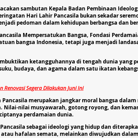
cakan sambutan Kepala Badan Pembinaan Ideologi P
ringatan Hari Lahir Pancasila bukan sekadar sere
 menjadi pedoman dalam kehidupan berbangsa dan be
“Pancasila Mempersatukan Bangsa, Fondasi Perdama
rsatuan bangsa Indonesia, tetapi juga menjadi lan
embuktikan ketangguhannya di tengah dunia yang 
 suku, budaya, dan agama dalam satu ikatan keban
n Renovasi Segera Dilakukan Juni Ini
Pancasila merupakan jangkar moral bangsa dalam m
nia. Nilai-nilai musyawarah, gotong royong, dan ke
rciptanya perdamaian dunia.
Pancasila sebagai ideologi yang hidup dan diterapkan
ol atau hafalan semata, melainkan diwujudkan dala