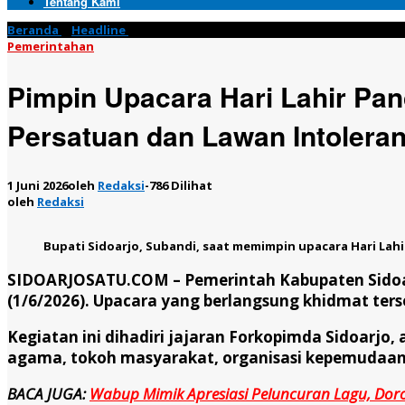
Tentang Kami
Beranda
»
Headline
»
Pimpin Upacara Hari Lahir Pancasila 2026, 
Pemerintahan
Pimpin Upacara Hari Lahir Pan
Persatuan dan Lawan Intoleran
1 Juni 2026
oleh
Redaksi
-
786 Dilihat
oleh
Redaksi
Bupati Sidoarjo, Subandi, saat memimpin upacara Hari Lahir 
SIDOARJOSATU.COM
– Pemerintah Kabupaten Sidoar
(1/6/2026). Upacara yang berlangsung khidmat terse
Kegiatan ini dihadiri jajaran Forkopimda Sidoarjo
agama, tokoh masyarakat, organisasi kepemudaan, 
BACA JUGA:
Wabup Mimik Apresiasi Peluncuran Lagu, Dor