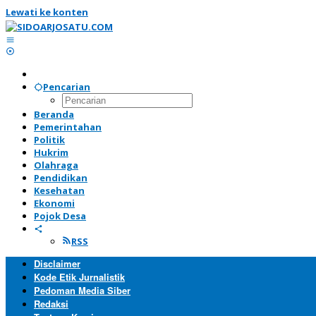
Lewati ke konten
Pencarian
Beranda
Pemerintahan
Politik
Hukrim
Olahraga
Pendidikan
Kesehatan
Ekonomi
Pojok Desa
RSS
Disclaimer
Kode Etik Jurnalistik
Pedoman Media Siber
Redaksi