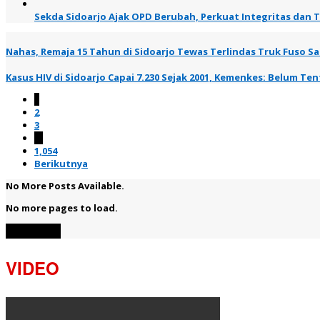
Sekda Sidoarjo Ajak OPD Berubah, Perkuat Integritas dan 
Nahas, Remaja 15 Tahun di Sidoarjo Tewas Terlindas Truk Fuso Saa
Kasus HIV di Sidoarjo Capai 7.230 Sejak 2001, Kemenkes: Belum T
1
2
3
…
1,054
Berikutnya
No More Posts Available.
No more pages to load.
View More
VIDEO