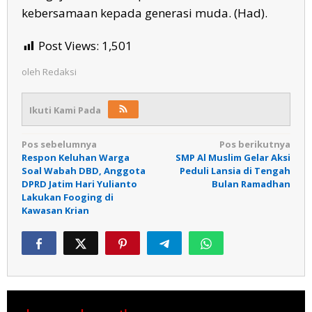
kebersamaan kepada generasi muda. (Had).
Post Views:
1,501
oleh
Redaksi
Ikuti Kami Pada
Navigasi
Pos sebelumnya
Pos berikutnya
Respon Keluhan Warga
SMP Al Muslim Gelar Aksi
pos
Soal Wabah DBD, Anggota
Peduli Lansia di Tengah
DPRD Jatim Hari Yulianto
Bulan Ramadhan
Lakukan Fooging di
Kawasan Krian