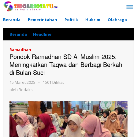
Lewati
ke
konten
Beranda
Pemerintahan
Politik
Hukrim
Olahraga
P
Beranda
»
Headline
»
Pondok
Ramadhan
SD
Ramadhan
Al
Pondok Ramadhan SD Al Muslim 2025:
Muslim
Meningkatkan Taqwa dan Berbagi Berkah
2025:
Meningkatkan
di Bulan Suci
Taqwa
dan
15 Maret 2025
oleh
-
1501 Dilihat
Berbagi
Redaksi
oleh
Redaksi
Berkah
di
Bulan
Suci