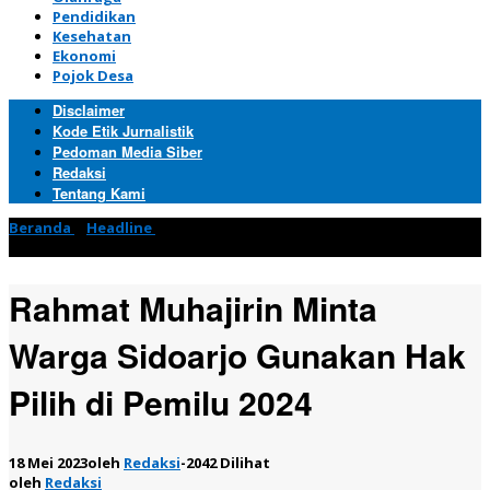
Pendidikan
Kesehatan
Ekonomi
Pojok Desa
Disclaimer
Kode Etik Jurnalistik
Pedoman Media Siber
Redaksi
Tentang Kami
Beranda
»
Headline
»
Rahmat Muhajirin Minta Warga Sidoarjo
Gunakan Hak Pilih di Pemilu 2024
Rahmat Muhajirin Minta
Warga Sidoarjo Gunakan Hak
Pilih di Pemilu 2024
18 Mei 2023
oleh
Redaksi
-
2042 Dilihat
oleh
Redaksi