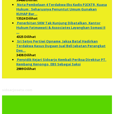
Nota Pembelaan 4 Terdakwa Eks Kadis P2CKTR, Kuasa
Hukum : Seharusnya Penuntut Umum Gunakan
KUHAP Bar…
13524 Dilihat
Penerbitan SKW Tak Kunjung Dibatalkan, Kantor
Hukum Fatmawati & Associates Layangkan Somasi II
…
4325 Dilihat
Sri Setyo Pertiwi Opname, Jaksa Batal Hadirkan
Terdakwa Kasus Dugaan Jual Beli Jabatan Perangkat
Des…
3438 Dilihat
Penyidik Kejari Sidoarjo Kembali Periksa Direktur PT.
Kembang Kenongo, EBS Sebagai Saksi
2909 Dilihat
sidoarjosatu.com