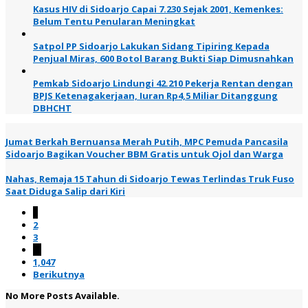
Kasus HIV di Sidoarjo Capai 7.230 Sejak 2001, Kemenkes:
Belum Tentu Penularan Meningkat
Satpol PP Sidoarjo Lakukan Sidang Tipiring Kepada
Penjual Miras, 600 Botol Barang Bukti Siap Dimusnahkan
Pemkab Sidoarjo Lindungi 42.210 Pekerja Rentan dengan
BPJS Ketenagakerjaan, Iuran Rp4,5 Miliar Ditanggung
DBHCHT
Jumat Berkah Bernuansa Merah Putih, MPC Pemuda Pancasila
Sidoarjo Bagikan Voucher BBM Gratis untuk Ojol dan Warga
Nahas, Remaja 15 Tahun di Sidoarjo Tewas Terlindas Truk Fuso
Saat Diduga Salip dari Kiri
1
2
3
…
1,047
Berikutnya
No More Posts Available.