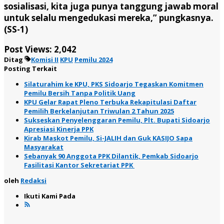
sosialisasi, kita juga punya tanggung jawab moral
untuk selalu mengedukasi mereka,” pungkasnya.
(SS-1)
Post Views:
2,042
Ditag
Komisi II
KPU
Pemilu 2024
Posting Terkait
Silaturahim ke KPU, PKS Sidoarjo Tegaskan Komitmen
Pemilu Bersih Tanpa Politik Uang
KPU Gelar Rapat Pleno Terbuka Rekapitulasi Daftar
Pemilih Berkelanjutan Triwulan 2 Tahun 2025
Sukseskan Penyelenggaran Pemilu, Plt. Bupati Sidoarjo
Apresiasi Kinerja PPK
Kirab Maskot Pemilu, Si-JALIH dan Guk KASIJO Sapa
Masyarakat
Sebanyak 90 Anggota PPK Dilantik, Pemkab Sidoarjo
Fasilitasi Kantor Sekretariat PPK
oleh
Redaksi
Ikuti Kami Pada