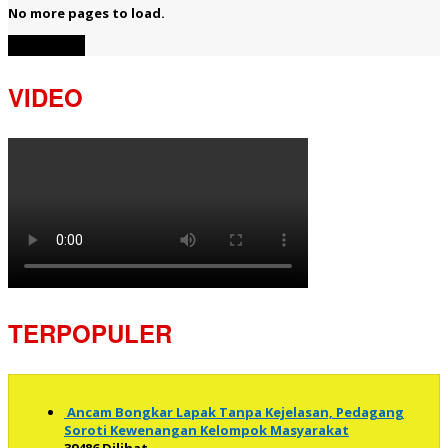
No more pages to load.
View More
VIDEO
TERPOPULER
Ancam Bongkar Lapak Tanpa Kejelasan, Pedagang
Soroti Kewenangan Kelompok Masyarakat
39486 Dilihat