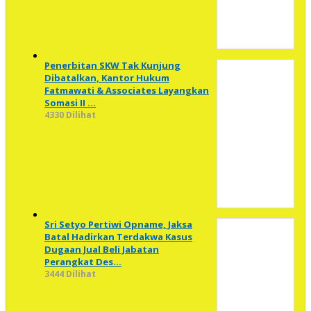
Penerbitan SKW Tak Kunjung
Dibatalkan, Kantor Hukum
Fatmawati & Associates Layangkan
Somasi II …
4330 Dilihat
Sri Setyo Pertiwi Opname, Jaksa
Batal Hadirkan Terdakwa Kasus
Dugaan Jual Beli Jabatan
Perangkat Des…
3444 Dilihat