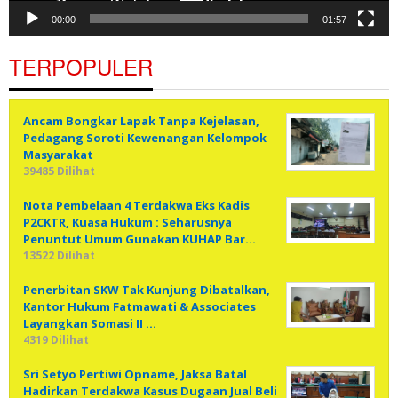
00:00
01:57
TERPOPULER
Ancam Bongkar Lapak Tanpa Kejelasan,
Pedagang Soroti Kewenangan Kelompok
Masyarakat
39485 Dilihat
Nota Pembelaan 4 Terdakwa Eks Kadis
P2CKTR, Kuasa Hukum : Seharusnya
Penuntut Umum Gunakan KUHAP Bar…
13522 Dilihat
Penerbitan SKW Tak Kunjung Dibatalkan,
Kantor Hukum Fatmawati & Associates
Layangkan Somasi II …
4319 Dilihat
Sri Setyo Pertiwi Opname, Jaksa Batal
Hadirkan Terdakwa Kasus Dugaan Jual Beli