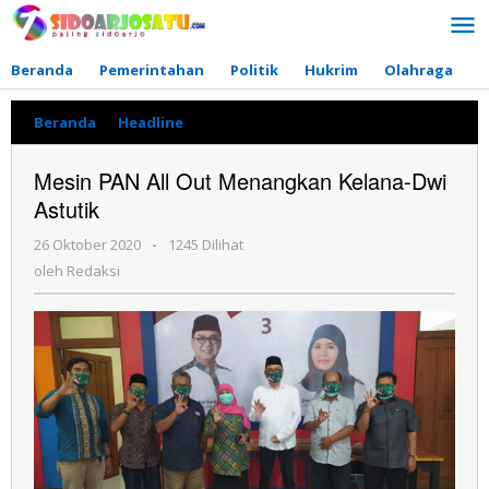
Lewati
ke
konten
Beranda
Pemerintahan
Politik
Hukrim
Olahraga
P
Beranda
»
Headline
»
Mesin
PAN
All
Mesin PAN All Out Menangkan Kelana-Dwi
Out
Astutik
Menangkan
Kelana-
26 Oktober 2020
oleh
-
1245 Dilihat
Dwi
Redaksi
Astutik
oleh
Redaksi