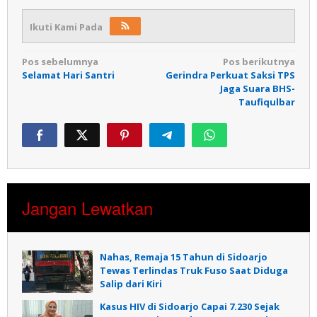
Ikuti Kami Pada
Navigasi
Pos sebelumnya
Pos berikutnya
Selamat Hari Santri
Gerindra Perkuat Saksi TPS
pos
Jaga Suara BHS-
Taufiqulbar
Jangan Lewatkan
Nahas, Remaja 15 Tahun di Sidoarjo
Tewas Terlindas Truk Fuso Saat Diduga
Salip dari Kiri
Kasus HIV di Sidoarjo Capai 7.230 Sejak