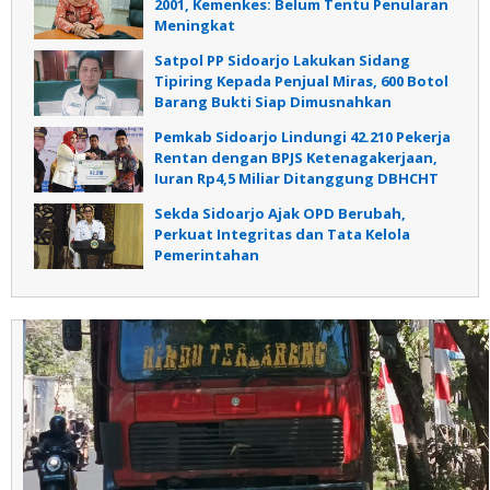
2001, Kemenkes: Belum Tentu Penularan
Meningkat
Satpol PP Sidoarjo Lakukan Sidang
Tipiring Kepada Penjual Miras, 600 Botol
Barang Bukti Siap Dimusnahkan
Pemkab Sidoarjo Lindungi 42.210 Pekerja
Rentan dengan BPJS Ketenagakerjaan,
Iuran Rp4,5 Miliar Ditanggung DBHCHT
Sekda Sidoarjo Ajak OPD Berubah,
Perkuat Integritas dan Tata Kelola
Pemerintahan