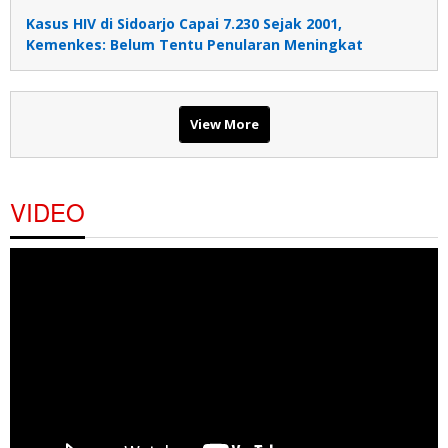
Kasus HIV di Sidoarjo Capai 7.230 Sejak 2001,
Kemenkes: Belum Tentu Penularan Meningkat
View More
VIDEO
Pemutar
Video