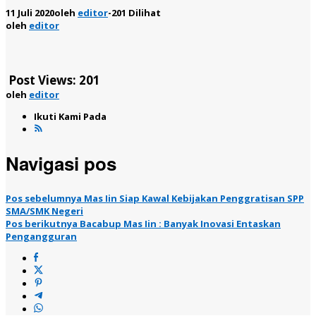
11 Juli 2020
oleh
editor
-
201 Dilihat
oleh
editor
Post Views:
201
oleh
editor
Ikuti Kami Pada
Navigasi pos
Pos sebelumnya
Mas Iin Siap Kawal Kebijakan Penggratisan SPP
SMA/SMK Negeri
Pos berikutnya
Bacabup Mas Iin : Banyak Inovasi Entaskan
Pengangguran