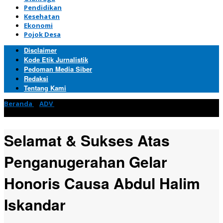
Pendidikan
Kesehatan
Ekonomi
Pojok Desa
Disclaimer
Kode Etik Jurnalistik
Pedoman Media Siber
Redaksi
Tentang Kami
Beranda
»
ADV
»
Selamat & Sukses Atas Penganugerahan Gelar
Honoris Causa Abdul Halim Iskandar
Selamat & Sukses Atas
Penganugerahan Gelar
Honoris Causa Abdul Halim
Iskandar