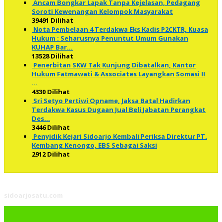
Ancam Bongkar Lapak Tanpa Kejelasan, Pedagang
Soroti Kewenangan Kelompok Masyarakat
39491 Dilihat
Nota Pembelaan 4 Terdakwa Eks Kadis P2CKTR, Kuasa
Hukum : Seharusnya Penuntut Umum Gunakan
KUHAP Bar…
13528 Dilihat
Penerbitan SKW Tak Kunjung Dibatalkan, Kantor
Hukum Fatmawati & Associates Layangkan Somasi II
…
4330 Dilihat
Sri Setyo Pertiwi Opname, Jaksa Batal Hadirkan
Terdakwa Kasus Dugaan Jual Beli Jabatan Perangkat
Des…
3446 Dilihat
Penyidik Kejari Sidoarjo Kembali Periksa Direktur PT.
Kembang Kenongo, EBS Sebagai Saksi
2912 Dilihat
sidoarjosatu.com