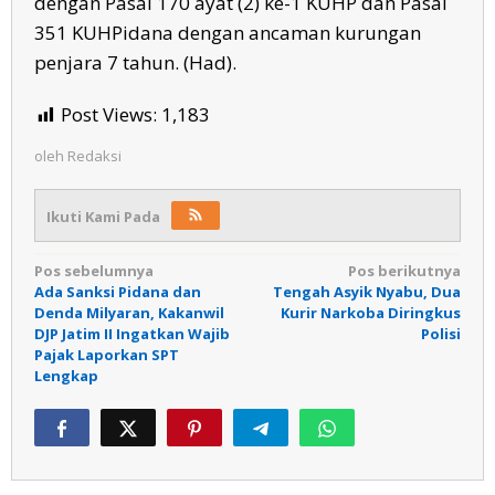
dengan Pasal 170 ayat (2) ke-1 KUHP dan Pasal
351 KUHPidana dengan ancaman kurungan
penjara 7 tahun. (Had).
Post Views:
1,183
oleh
Redaksi
Ikuti Kami Pada
Navigasi
Pos sebelumnya
Pos berikutnya
Ada Sanksi Pidana dan
Tengah Asyik Nyabu, Dua
pos
Denda Milyaran, Kakanwil
Kurir Narkoba Diringkus
DJP Jatim II Ingatkan Wajib
Polisi
Pajak Laporkan SPT
Lengkap