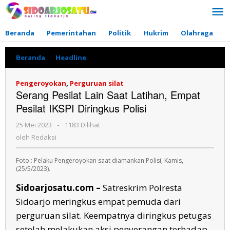
Lewati
ke
konten
Beranda
Pemerintahan
Politik
Hukrim
Olahraga
P
Beranda
»
Headline
»
Serang
Pesilat
Lain
Pengeroyokan
,
Perguruan silat
Saat
Serang Pesilat Lain Saat Latihan, Empat
Latihan,
Pesilat IKSPI Diringkus Polisi
Empat
Pesilat
25 Mei 2023
oleh
-
1183 Dilihat
IKSPI
Redaksi
Diringkus
oleh
Redaksi
Polisi
Foto : Pelaku Pengeroyokan saat diamankan Polisi, Kamis,
(25/5/2023).
Sidoarjosatu.com –
Satreskrim Polresta
Sidoarjo meringkus empat pemuda dari
perguruan silat. Keempatnya diringkus petugas
setelah melakukan aksi penyerangan terhadap