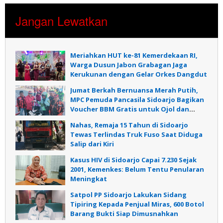
Jangan Lewatkan
Meriahkan HUT ke-81 Kemerdekaan RI,
Warga Dusun Jabon Grabagan Jaga
Kerukunan dengan Gelar Orkes Dangdut
Jumat Berkah Bernuansa Merah Putih,
MPC Pemuda Pancasila Sidoarjo Bagikan
Voucher BBM Gratis untuk Ojol dan
Warga
Nahas, Remaja 15 Tahun di Sidoarjo
Tewas Terlindas Truk Fuso Saat Diduga
Salip dari Kiri
Kasus HIV di Sidoarjo Capai 7.230 Sejak
2001, Kemenkes: Belum Tentu Penularan
Meningkat
Satpol PP Sidoarjo Lakukan Sidang
Tipiring Kepada Penjual Miras, 600 Botol
Barang Bukti Siap Dimusnahkan