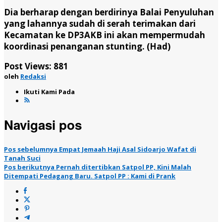
Dia berharap dengan berdirinya Balai Penyuluhan
yang lahannya sudah di serah terimakan dari
Kecamatan ke DP3AKB ini akan mempermudah
koordinasi penanganan stunting. (Had)
Post Views:
881
oleh
Redaksi
Ikuti Kami Pada
Navigasi pos
Pos sebelumnya
Empat Jemaah Haji Asal Sidoarjo Wafat di
Tanah Suci
Pos berikutnya
Pernah ditertibkan Satpol PP, Kini Malah
Ditempati Pedagang Baru. Satpol PP : Kami di Prank