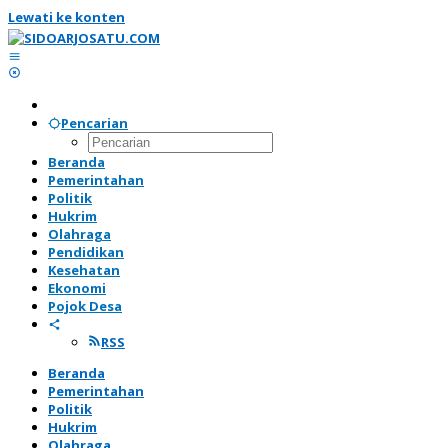
Lewati ke konten
Pencarian
Beranda
Pemerintahan
Politik
Hukrim
Olahraga
Pendidikan
Kesehatan
Ekonomi
Pojok Desa
RSS
Beranda
Pemerintahan
Politik
Hukrim
Olahraga