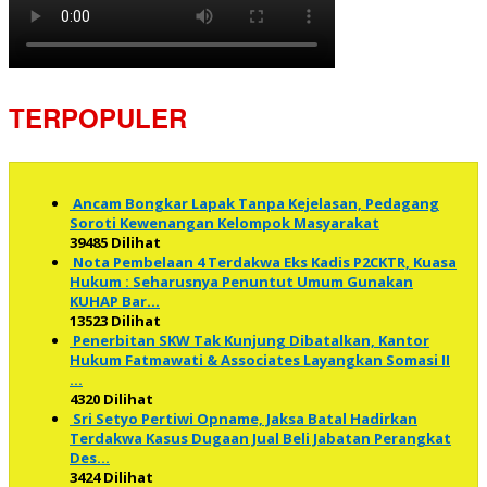
TERPOPULER
Ancam Bongkar Lapak Tanpa Kejelasan, Pedagang
Soroti Kewenangan Kelompok Masyarakat
39485 Dilihat
Nota Pembelaan 4 Terdakwa Eks Kadis P2CKTR, Kuasa
Hukum : Seharusnya Penuntut Umum Gunakan
KUHAP Bar…
13523 Dilihat
Penerbitan SKW Tak Kunjung Dibatalkan, Kantor
Hukum Fatmawati & Associates Layangkan Somasi II
…
4320 Dilihat
Sri Setyo Pertiwi Opname, Jaksa Batal Hadirkan
Terdakwa Kasus Dugaan Jual Beli Jabatan Perangkat
Des…
3424 Dilihat