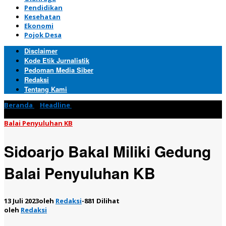
Pendidikan
Kesehatan
Ekonomi
Pojok Desa
Disclaimer
Kode Etik Jurnalistik
Pedoman Media Siber
Redaksi
Tentang Kami
Beranda
»
Headline
»
Sidoarjo Bakal Miliki Gedung Balai
Penyuluhan KB
Balai Penyuluhan KB
Sidoarjo Bakal Miliki Gedung
Balai Penyuluhan KB
13 Juli 2023
oleh
Redaksi
-
881 Dilihat
oleh
Redaksi