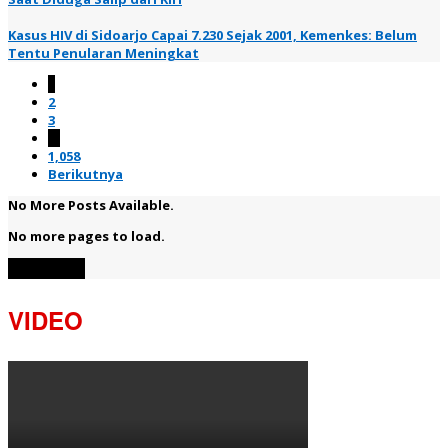
Kasus HIV di Sidoarjo Capai 7.230 Sejak 2001, Kemenkes: Belum
Tentu Penularan Meningkat
1
2
3
…
1,058
Berikutnya
No More Posts Available.
No more pages to load.
View More
VIDEO