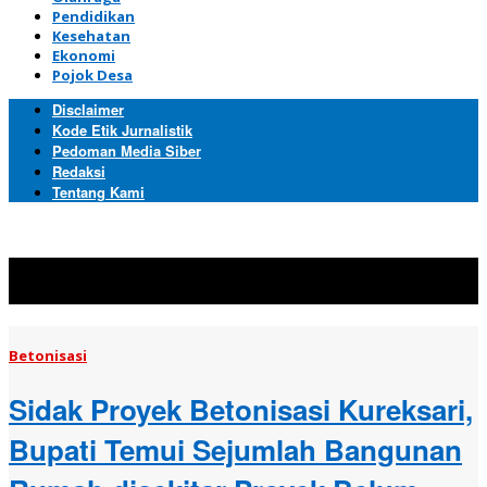
Pendidikan
Kesehatan
Ekonomi
Pojok Desa
Disclaimer
Kode Etik Jurnalistik
Pedoman Media Siber
Redaksi
Tentang Kami
Topik:
Betonisasi
Betonisasi
Sidak Proyek Betonisasi Kureksari,
Bupati Temui Sejumlah Bangunan