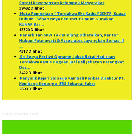
Soroti Kewenangan Kelompok Masyarakat
39482 Dilihat
Nota Pembelaan 4 Terdakwa Eks Kadis P2CKTR, Kuasa
Hukum : Seharusnya Penuntut Umum Gunakan
KUHAP Bar…
13520 Dilihat
Penerbitan SKW Tak Kunjung Dibatalkan, Kantor
Hukum Fatmawati & Associates Layangkan Somasi II
…
4317 Dilihat
Sri Setyo Pertiwi Opname, Jaksa Batal Hadirkan
Terdakwa Kasus Dugaan Jual Beli Jabatan Perangkat
Des…
3422 Dilihat
Penyidik Kejari Sidoarjo Kembali Periksa Direktur PT.
Kembang Kenongo, EBS Sebagai Saksi
2899 Dilihat
sidoarjosatu.com