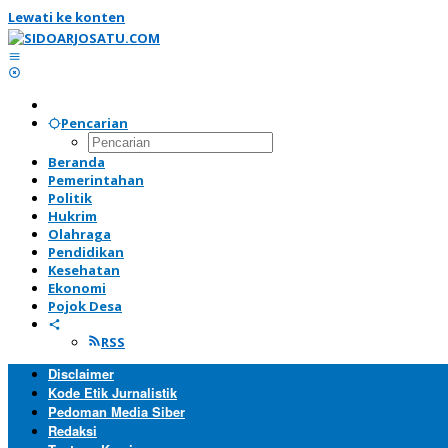
Lewati ke konten
Pencarian
Beranda
Pemerintahan
Politik
Hukrim
Olahraga
Pendidikan
Kesehatan
Ekonomi
Pojok Desa
RSS
Disclaimer
Kode Etik Jurnalistik
Pedoman Media Siber
Redaksi