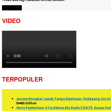
Muat Lebih
VIDEO
TERPOPULER
Ancam Bongkar Lapak Tanpa Kejelasan, Pedagang Soro
39485 Dilihat
Nota Pembelaan 4 Terdakwa Eks Kadis P2CKTR, Kuasa 