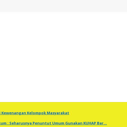
ti Kewenangan Kelompok Masyarakat
Hukum : Seharusnya Penuntut Umum Gunakan KUHAP Bar…