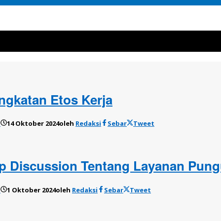
ngkatan Etos Kerja
o
14 Oktober 2024
oleh
Redaksi
Sebar
Tweet
 Discussion Tentang Layanan Pungu
o
1 Oktober 2024
oleh
Redaksi
Sebar
Tweet