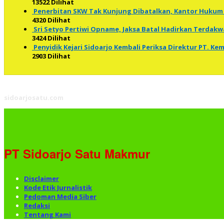
13522 Dilihat
Penerbitan SKW Tak Kunjung Dibatalkan, Kantor Hukum 
4320 Dilihat
Sri Setyo Pertiwi Opname, Jaksa Batal Hadirkan Terdakw
3424 Dilihat
Penyidik Kejari Sidoarjo Kembali Periksa Direktur PT. K
2903 Dilihat
sidoarjosatu.com
PT Sidoarjo Satu Makmur
Disclaimer
Kode Etik Jurnalistik
Pedoman Media Siber
Redaksi
Tentang Kami