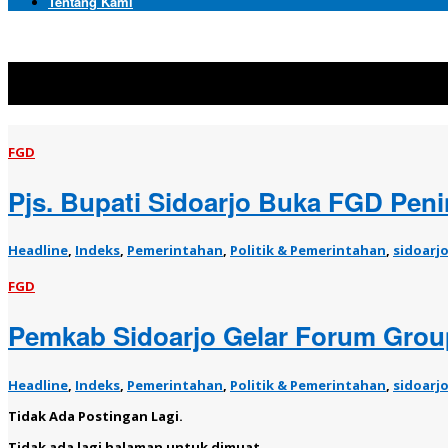
Tentang Kami
Topik:
FGD
FGD
Pjs. Bupati Sidoarjo Buka FGD Peni
Headline
,
Indeks
,
Pemerintahan
,
Politik & Pemerintahan
,
sidoarj
FGD
Pemkab Sidoarjo Gelar Forum Group
Headline
,
Indeks
,
Pemerintahan
,
Politik & Pemerintahan
,
sidoarj
Tidak Ada Postingan Lagi.
Tidak ada lagi halaman untuk dimuat.